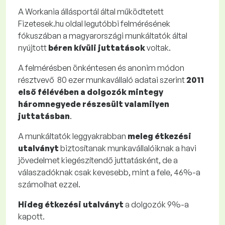
A Workania állásportál által működtetett
Fizetesek.hu oldal legutóbbi felmérésének
fókuszában a magyarországi munkáltatók által
nyújtott
béren kívüli juttatások
voltak.
A felmérésben önkéntesen és anonim módon
résztvevő 80 ezer munkavállaló adatai szerint
2011
első félévében a dolgozók mintegy
háromnegyede részesült valamilyen
juttatásban
.
A munkáltatók leggyakrabban
meleg étkezési
utalványt
biztosítanak munkavállalóiknak a havi
jövedelmet kiegészítendő juttatásként, de a
válaszadóknak csak kevesebb, mint a fele, 46%-a
számolhat ezzel.
Hideg étkezési utalványt
a dolgozók 9%-a
kapott.