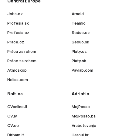
Central Europe
Jobs.cz
Arnold
Profesia.sk
Teamio
Profesia.cz
Seduo.cz
Prace.cz
Seduo.sk
Práca za rohom
Platy.cz
Práce za rohem
Platy.sk
Atmoskop
Paylab.com
Nelisa.com
Baltics
Adriatic
CVonline.lt
MojPosao
CV.lv
MojPosao.ba
CV.ee
Vrabotuvanje
Dirbam.lt
Hercul.hr