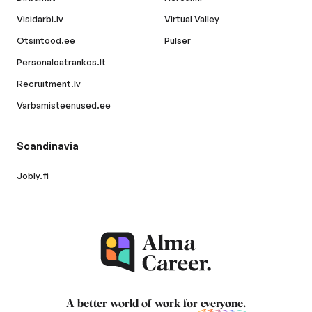
Visidarbi.lv
Virtual Valley
Otsintood.ee
Pulser
Personaloatrankos.lt
Recruitment.lv
Varbamisteenused.ee
Scandinavia
Jobly.fi
A better world of work for
everyone
.