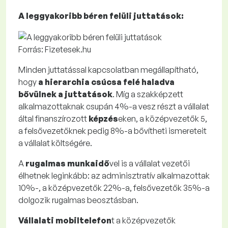
A leggyakoribb béren felüli juttatások:
Forrás: Fizetesek.hu
Minden juttatással kapcsolatban megállapítható,
hogy
a hierarchia csúcsa felé haladva
bővülnek a juttatások
. Míg a szakképzett
alkalmazottaknak csupán 4%-a vesz részt a vállalat
által finanszírozott
képzés
eken, a középvezetők 5,
a felsővezetőknek pedig 8%-a bővítheti ismereteit
a vállalat költségére.
A
rugalmas munkaidő
vel is a vállalat vezetői
élhetnek leginkább: az adminisztratív alkalmazottak
10%-, a középvezetők 22%-a, felsővezetők 35%-a
dolgozik rugalmas beosztásban.
Vállalati mobiltelefon
t a középvezetők