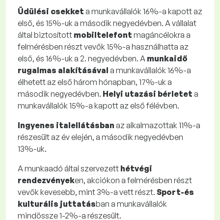
Üdülési csekket
a munkavállalók 16%-a kapott az
első, és 15%-uk a második negyedévben. A vállalat
által biztosított
mobiltelefont
magáncélokra a
felmérésben részt vevők 15%-a használhatta az
első, és 16%-uk a 2. negyedévben. A
munkaidő
rugalmas alakításával
a munkavállalók 16%-a
élhetett az első három hónapban, 17%-uk a
második negyedévben.
Helyi utazási bérletet
a
munkavállalók 15%-a kapott az első félévben.
Ingyenes italellátásban
az alkalmazottak 11%-a
részesült az év elején, a második negyedévben
13%-uk.
A munkaadó által szervezett
hétvégi
rendezvények
en, akciókon a felmérésben részt
vevők kevesebb, mint 3%-a vett részt.
Sport-és
kulturális juttatás
ban a munkavállalók
mindössze 1-2%-a részesült.