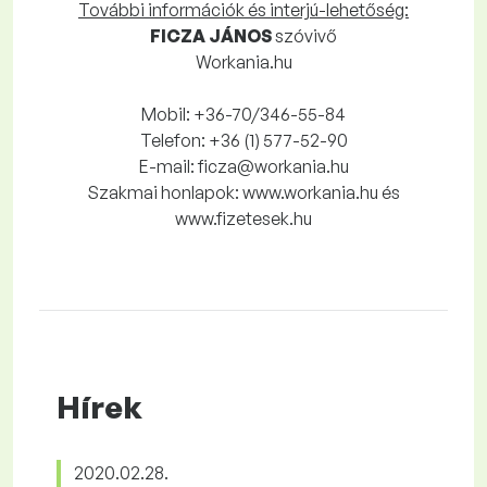
További információk és interjú-lehetőség:
FICZA JÁNOS
szóvivő
Workania.hu
Mobil: +36-70/346-55-84
Telefon: +36 (1) 577-52-90
E-mail: ficza@workania.hu
Szakmai honlapok: www.workania.hu és
www.fizetesek.hu
Hírek
2020.02.28.