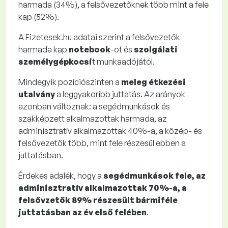
harmada (34%), a felsővezetőknek több mint a fele
kap (52%).
A Fizetesek.hu adatai szerint a
felsővezetők
harmada kap
notebook
-ot és
szolgálati
személygépkocsi
t munkaadójától.
Mindegyik pozíciószinten a
meleg étkezési
utalvány
a leggyakoribb juttatás. Az arányok
azonban változnak: a segédmunkások és
szakképzett alkalmazottak harmada, az
adminisztratív alkalmazottak 40%-a, a közép- és
felsővezetők több, mint fele részesül ebben a
juttatásban.
Érdekes adalék, hogy a
segédmunkások fele, az
adminisztratív alkalmazottak 70%-a, a
felsővzetők 89% részesült bármiféle
juttatásban az év első felében
.