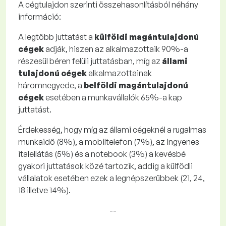
A cégtulajdon szerinti összehasonlításból néhány
információ:
A legtöbb juttatást a
külföldi magántulajdonú
cégek
adják, hiszen az alkalmazottaik 90%-a
részesül béren felüli juttatásban, míg az
állami
tulajdonú cégek
alkalmazottainak
háromnegyede, a
belföldi magántulajdonú
cégek
esetében a munkavállalók 65%-a kap
juttatást.
Érdekesség, hogy míg az állami cégeknél a rugalmas
munkaidő (8%), a mobiltelefon (7%), az ingyenes
italellátás (5%) és a notebook (3%) a kevésbé
gyakori juttatások közé tartozik, addig a külfödli
vállalatok esetében ezek a legnépszerűbbek (21, 24,
18 illetve 14%).
--