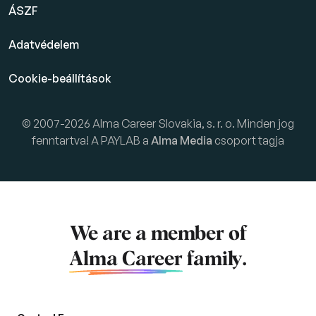
ÁSZF
Adatvédelem
Cookie-beállítások
© 2007-2026 Alma Career Slovakia, s. r. o. Minden jog
fenntartva! A PAYLAB a
Alma Media
csoport tagja
We are a member of
Alma Career
family.