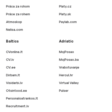
Práca za rohom
Platy.cz
Práce za rohem
Platy.sk
Atmoskop
Paylab.com
Nelisa.com
Baltics
Adriatic
CVonline.lt
MojPosao
CV.lv
MojPosao.ba
CV.ee
Vrabotuvanje
Dirbam.lt
Hercul.hr
Visidarbi.lv
Virtual Valley
Otsintood.ee
Pulser
Personaloatrankos.lt
Recruitment.lv