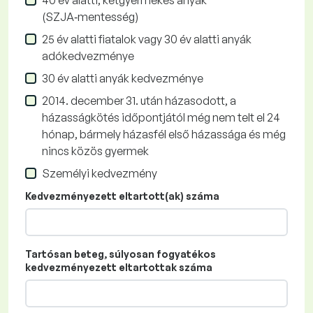
40 év alatti, kétgyermekes anyák
(SZJA‑mentesség)
25 év alatti fiatalok vagy 30 év alatti anyák
adókedvezménye
30 év alatti anyák kedvezménye
2014. december 31. után házasodott, a
házasságkötés időpontjától még nem telt el 24
hónap, bármely házasfél első házassága és még
nincs közös gyermek
Személyi kedvezmény
Kedvezményezett eltartott(ak) száma
Tartósan beteg, súlyosan fogyatékos
kedvezményezett eltartottak száma