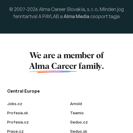
© 2007-2026 Alma Career Slovakia, s. r. o. Minden jog
fenntartva! A PAYLAB a
Alma Media
csoport tagja
We are a member of
Alma Career
family.
Central Europe
Jobs.cz
Arnold
Profesia.sk
Teamio
Profesia.cz
Seduo.cz
Prace.cz
Seduo.sk