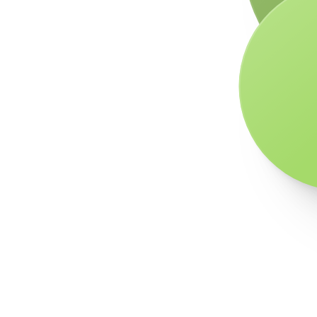
Régió
Cég mérete
Korcsopo
Székesfehérvár
nagyvállalkozás
35-44
Csongrád
nagyvállalkozás
45-54
I. kerület (Budavár)
n/a
25-34
Budapest
n/a
45-54