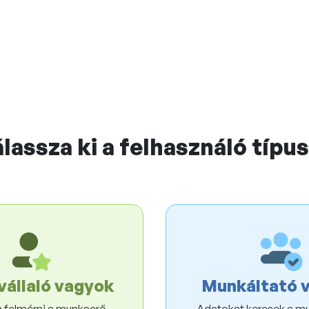
#StandWithUkraine
listája
Bruttó-nettó kalkulátor
Bérösszehasonlítás
s
a
lassza ki a felhasználó típu
A Te fizetésed
433 495 Ft
legnagyobb
állaló vagyok
Munkáltató 