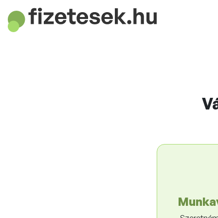
Pozíciók 
Tisztessége
Vá
fizetése?
Készüljön fel a bértárgyalásra Magyarország 
felmérésével.
Munkav