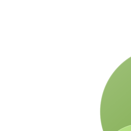
mértéke lett több 2017 óta.
Leginkább a külföldi cégeknél
dolgozó informatikusok szá...
További cikkek megjelenítése
rissebb béradatok a felmér