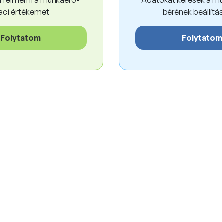
 felmérni a munkaerő-
Adatokat keresek a mu
val
aci értékemet
bérének beállít
Átla
446
Folytatom
Folytatom
 pillanatnyilag
18 934
felhasz
tartalmazza