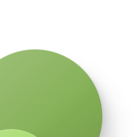
hazai Fizetesek.hu a ne...
ésben