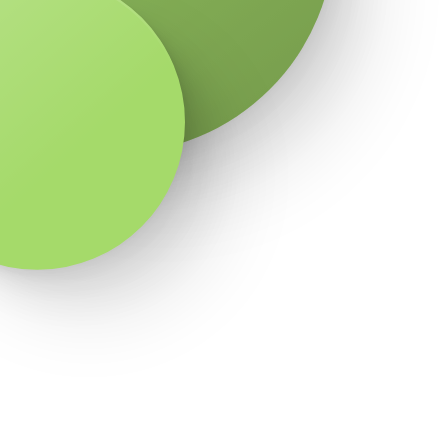
rt
Bruttó havi fizetés
1 500 000 HUF
510 000 HUF
1 400 000 HUF
2 500 000 HUF