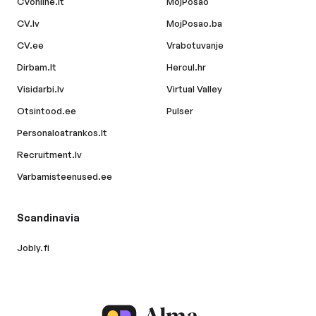
CVonline.lt
MojPosao
CV.lv
MojPosao.ba
CV.ee
Vrabotuvanje
Dirbam.lt
Hercul.hr
Visidarbi.lv
Virtual Valley
Otsintood.ee
Pulser
Personaloatrankos.lt
Recruitment.lv
Varbamisteenused.ee
Scandinavia
Jobly.fi