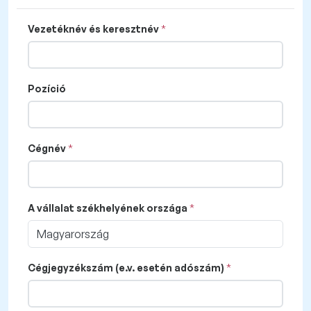
Vezetéknév és keresztnév
Pozíció
Cégnév
A vállalat székhelyének országa
Magyarország
Cégjegyzékszám (e.v. esetén adószám)