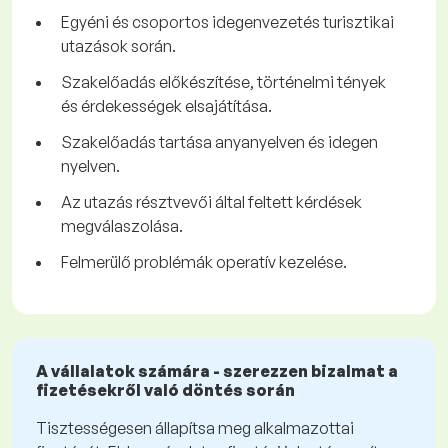
Egyéni és csoportos idegenvezetés turisztikai
utazások során.
Szakelőadás előkészítése, történelmi tények
és érdekességek elsajátítása.
Szakelőadás tartása anyanyelven és idegen
nyelven.
Az utazás résztvevői által feltett kérdések
megválaszolása.
Felmerülő problémák operatív kezelése.
A vállalatok számára - szerezzen bizalmat a
fizetésekről való döntés során
Tisztességesen állapítsa meg alkalmazottai