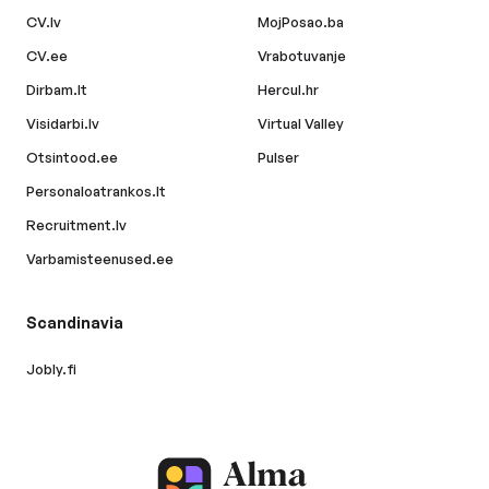
CV.lv
MojPosao.ba
CV.ee
Vrabotuvanje
Dirbam.lt
Hercul.hr
Visidarbi.lv
Virtual Valley
Otsintood.ee
Pulser
Personaloatrankos.lt
Recruitment.lv
Varbamisteenused.ee
Scandinavia
Jobly.fi