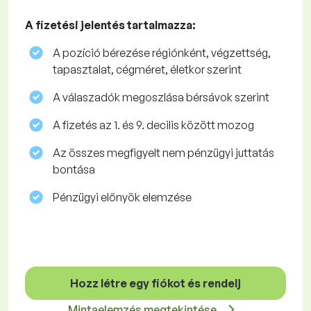
A fizetési jelentés tartalmazza:
A pozíció bérezése régiónként, végzettség,
tapasztalat, cégméret, életkor szerint
A válaszadók megoszlása ​​bérsávok szerint
A fizetés az 1. és 9. decilis között mozog
Az összes megfigyelt nem pénzügyi juttatás
bontása
Pénzügyi előnyök elemzése
Hozz létre egy fiókot és rendelj
Mintaelemzés megtekintése