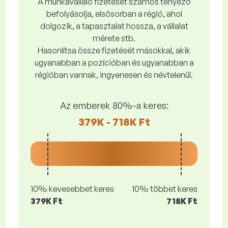
A munkavállaló fizetését számos tényező
befolyásolja, elsősorban a régió, ahol
dolgozik, a tapasztalat hossza, a vállalat
mérete stb.
Hasonlítsa össze fizetését másokkal, akik
ugyanabban a pozícióban és ugyanabban a
régióban vannak, ingyenesen és névtelenül.
Az emberek 80%-a keres:
379K - 718K Ft
10% kevesebbet keres
10% többet keres
379K Ft
718K Ft