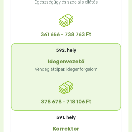
Egészségügy és szociális ellátás
361 656 - 738 763 Ft
592. hely
Idegenvezető
Vendéglátóipar, idegenforgalom
378 678 - 718 106 Ft
591. hely
Korrektor