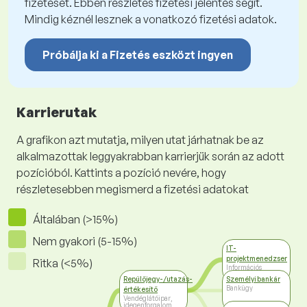
fizetését. Ebben részletes fizetési jelentés segít.
Mindig kéznél lesznek a vonatkozó fizetési adatok.
Próbálja ki a Fizetés eszközt ingyen
Karrierutak
A grafikon azt mutatja, milyen utat járhatnak be az
alkalmazottak leggyakrabban karrierjük során az adott
pozícióból. Kattints a pozíció nevére, hogy
részletesebben megismerd a fizetési adatokat
Általában (>15%)
Nem gyakori (5-15%)
IT-
projektmenedzser
Ritka (<5%)
Információs
technológiák
Repülőjegy-/utazás-
Személyi bankár
Bankügy
értékesítő
Vendéglátóipar,
idegenforgalom