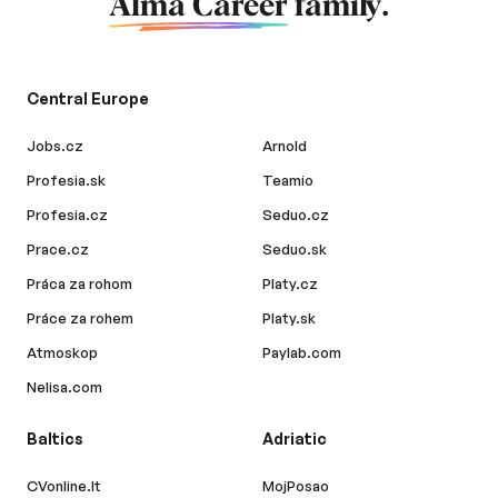
Alma Career
family.
Central Europe
Jobs.cz
Arnold
Profesia.sk
Teamio
Profesia.cz
Seduo.cz
Prace.cz
Seduo.sk
Práca za rohom
Platy.cz
Práce za rohem
Platy.sk
Atmoskop
Paylab.com
Nelisa.com
Baltics
Adriatic
CVonline.lt
MojPosao