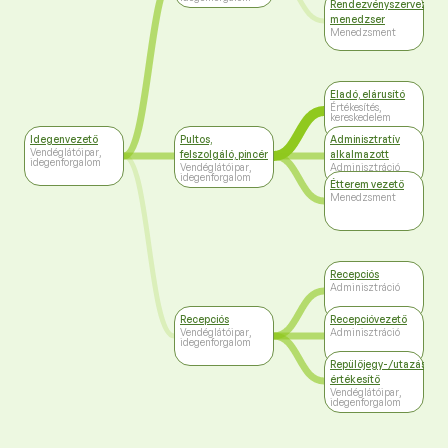
Rendezvényszervező
menedzser
Menedzsment
Eladó, elárusító
Értékesítés,
kereskedelem
Idegenvezető
Pultos,
Adminisztratív
Vendéglátóipar,
felszolgáló, pincér
alkalmazott
idegenforgalom
Vendéglátóipar,
Adminisztráció
idegenforgalom
Étterem vezető
Menedzsment
Recepciós
Adminisztráció
Recepciós
Recepcióvezető
Vendéglátóipar,
Adminisztráció
idegenforgalom
Repülőjegy-/utazás-
értékesítő
Vendéglátóipar,
idegenforgalom