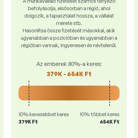
A munkavállaló fizetését számos tényező
befolyásolja, elsősorban a régió, ahol
dolgozik, a tapasztalat hossza, a vállalat
mérete stb.
Hasonlítsa össze fizetését másokkal, akik
ugyanabban a pozícióban és ugyanabban a
régióban vannak, ingyenesen és névtelenül.
Az emberek 80%-a keres:
379K - 654K Ft
10% kevesebbet keres
10% többet keres
379K Ft
654K Ft