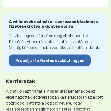
A vállalatok számára - szerezzen bizalmat a
fizetésekről való döntés során
Tisztességesen állapítsa meg alkalmazottai
fizetését. Ebben részletes fizetési jelentés segít.
Mindig kéznél lesznek a vonatkozó fizetési adatok.
Próbálja ki a Fizetés eszközt ingyen
Karrierutak
A grafikon azt mutatja, milyen utat járhatnak be az
alkalmazottak leggyakrabban karrierjük során az adott
pozícióból. Kattints a pozíció nevére, hogy
részletesebben megismerd a fizetési adatokat