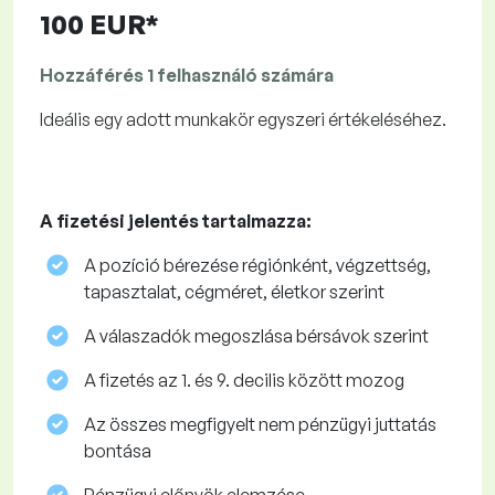
100 EUR*
Hozzáférés 1 felhasználó számára
Ideális egy adott munkakör egyszeri értékeléséhez.
A fizetési jelentés tartalmazza:
A pozíció bérezése régiónként, végzettség,
tapasztalat, cégméret, életkor szerint
A válaszadók megoszlása ​​bérsávok szerint
A fizetés az 1. és 9. decilis között mozog
Az összes megfigyelt nem pénzügyi juttatás
bontása