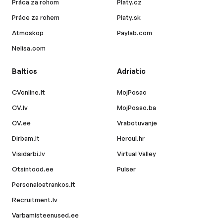
Práca za rohom
Platy.cz
Práce za rohem
Platy.sk
Atmoskop
Paylab.com
Nelisa.com
Baltics
Adriatic
CVonline.lt
MojPosao
CV.lv
MojPosao.ba
CV.ee
Vrabotuvanje
Dirbam.lt
Hercul.hr
Visidarbi.lv
Virtual Valley
Otsintood.ee
Pulser
Personaloatrankos.lt
Recruitment.lv
Varbamisteenused.ee