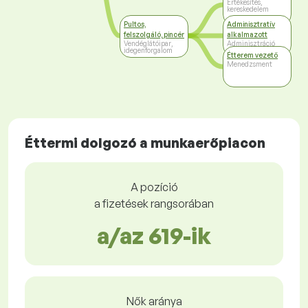
Értékesítés,
kereskedelem
Pultos,
Adminisztratív
felszolgáló, pincér
alkalmazott
Vendéglátóipar,
Adminisztráció
idegenforgalom
Étterem vezető
Menedzsment
Éttermi dolgozó a munkaerőpiacon
A pozíció
a fizetések rangsorában
a/az 619-ik
Nők aránya