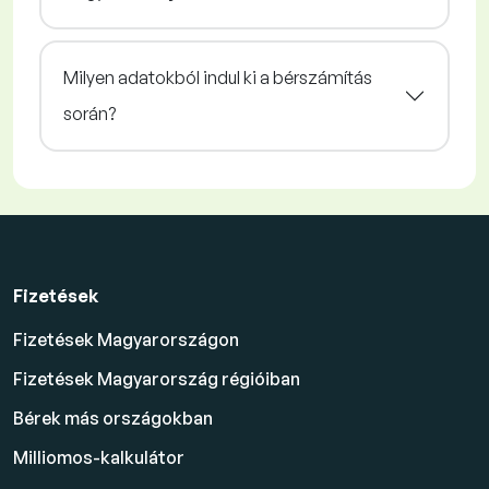
Milyen adatokból indul ki a bérszámítás
során?
Fizetések
Fizetések Magyarországon
Fizetések Magyarország régióiban
Bérek más országokban
Milliomos-kalkulátor