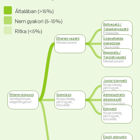
Általában (>15%)
Nem gyakori (5-15%)
Boltvezető /
Telephelyvezető
Ritka (<5%)
Értékesítés,
kereskedelem
Étterem vezető
Üzemeltetési
Menedzsment
menedzser
Cégvezetés
Regionális /
Területi vezető
Menedzsment
Junior könyvelő
Közgazdaság,
pénzügyek,
könyvelés
Éttermi dolgozó
Számlázó
Adminisztratív
Vendéglátóipar,
Közgazdaság,
alkalmazott
idegenforgalom
pénzügyek,
Adminisztráció
könyvelés
Könyvelő
Közgazdaság,
pénzügyek,
könyvelés
Eladó, elárusító