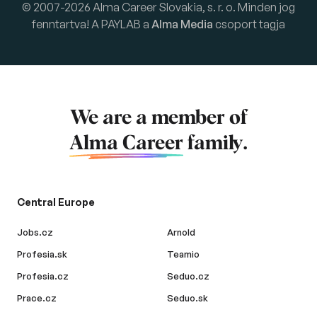
© 2007-2026 Alma Career Slovakia, s. r. o. Minden jog
fenntartva! A PAYLAB a
Alma Media
csoport tagja
We are a member of
Alma Career
family.
Central Europe
Jobs.cz
Arnold
Profesia.sk
Teamio
Profesia.cz
Seduo.cz
Prace.cz
Seduo.sk