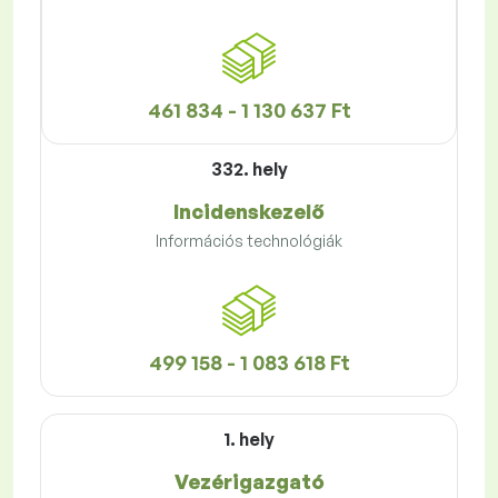
461 834 - 1 130 637 Ft
332. hely
Incidenskezelő
Információs technológiák
499 158 - 1 083 618 Ft
1. hely
Vezérigazgató