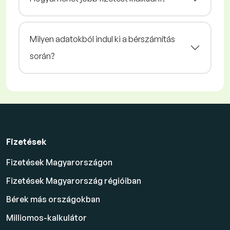
Milyen adatokból indul ki a bérszámítás
során?
Fizetések
Fizetések Magyarországon
Fizetések Magyarország régióiban
Bérek más országokban
Milliomos-kalkulátor