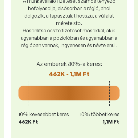
A munkavállaló fizetését számos tényező
befolyásolja, elsősorban a régió, ahol
dolgozik, a tapasztalat hossza, a vállalat
mérete stb.
Hasonlítsa össze fizetését másokkal, akik
ugyanabban a pozícióban és ugyanabban a
régióban vannak, ingyenesen és névtelenül.
Az emberek 80%-a keres:
462K - 1,1M Ft
10% kevesebbet keres
10% többet keres
462K Ft
1,1M Ft