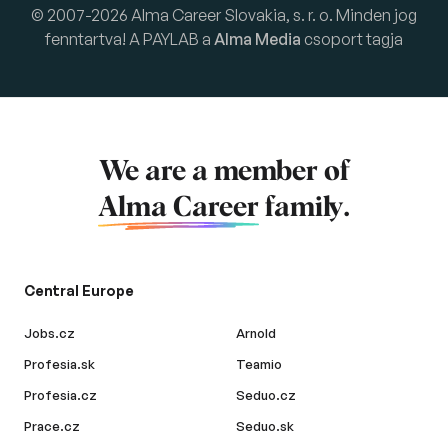
© 2007-2026 Alma Career Slovakia, s. r. o. Minden jog
fenntartva! A PAYLAB a
Alma Media
csoport tagja
We are a member of
Alma Career
family.
Central Europe
Jobs.cz
Arnold
Profesia.sk
Teamio
Profesia.cz
Seduo.cz
Prace.cz
Seduo.sk