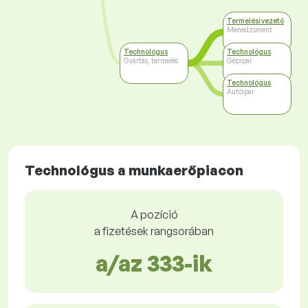
Termelési vezető
Menedzsment
Technológus
Technológus
Gyártás, termelés
Gépipar
Technológus
Autóipar
Technológus a munkaerőpiacon
A pozíció
a fizetések rangsorában
a/az 333-ik