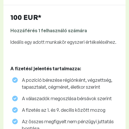
100 EUR*
Hozzáférés 1 felhasználó számára
Ideális egy adott munkakör egyszeri értékeléséhez.
A fizetési jelentés tartalmazza:
A pozíció bérezése régiónként, végzettség,
tapasztalat, cégméret, életkor szerint
A válaszadók megoszlása ​​bérsávok szerint
A fizetés az 1. és 9. decilis között mozog
Az összes megfigyelt nem pénzügyi juttatás
bontása