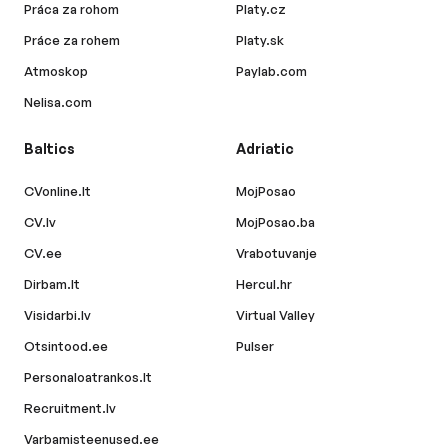
Práca za rohom
Platy.cz
Práce za rohem
Platy.sk
Atmoskop
Paylab.com
Nelisa.com
Baltics
Adriatic
CVonline.lt
MojPosao
CV.lv
MojPosao.ba
CV.ee
Vrabotuvanje
Dirbam.lt
Hercul.hr
Visidarbi.lv
Virtual Valley
Otsintood.ee
Pulser
Personaloatrankos.lt
Recruitment.lv
Varbamisteenused.ee