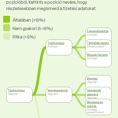
pozícióból. Kattints a pozíció nevére, hogy
részletesebben megismerd a fizetési adatokat
Általában (>15%)
Nem gyakori (5-15%)
Folyamatmérnök
Autóipar
Ritka (<5%)
Technológus
Termelési vezető
Autóipar
Menedzsment
Műszaki tervező
Autóipar
Vegyész
Vegyipar
Technológus
Vegyészmérnök
Vegyészeti
Vegyipar
Vegyipar
laboráns
Vegyipar
Minőségügyi
mérnök
Minőség
menedzsment