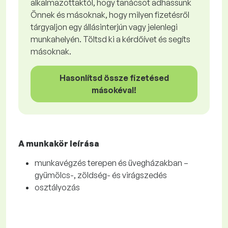
alkalmazottaktól, hogy tanácsot adhassunk
Önnek és másoknak, hogy milyen fizetésről
tárgyaljon egy állásinterjún vagy jelenlegi
munkahelyén. Töltsd ki a kérdőívet és segíts
másoknak.
Hasonlítsd össze fizetésed
másokéval!
A munkakör leírása
munkavégzés terepen és üvegházakban –
gyümölcs-, zöldség- és virágszedés
osztályozás