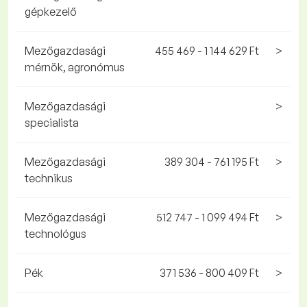
gépkezelő
Mezőgazdasági
455 469 - 1 144 629 Ft
>
mérnök, agronómus
Mezőgazdasági
>
specialista
Mezőgazdasági
389 304 - 761 195 Ft
>
technikus
Mezőgazdasági
512 747 - 1 099 494 Ft
>
technológus
Pék
371 536 - 800 409 Ft
>