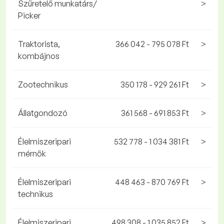
Szüretelő munkatárs/
>
Picker
Traktorista,
366 042 - 795 078 Ft
>
kombájnos
Zootechnikus
350 178 - 929 261 Ft
>
Állatgondozó
361 568 - 691 853 Ft
>
Élelmiszeripari
532 778 - 1 034 381 Ft
>
mérnök
Élelmiszeripari
448 463 - 870 769 Ft
>
technikus
Élelmiszeripari
498 308 - 1 035 852 Ft
>