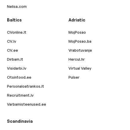
Nelisa.com
Baltics
Adriatic
CVonline.lt
MojPosao
CV.lv
MojPosao.ba
CV.ee
Vrabotuvanje
Dirbam.lt
Hercul.hr
Visidarbi.lv
Virtual Valley
Otsintood.ee
Pulser
Personaloatrankos.lt
Recruitment.lv
Varbamisteenused.ee
Scandinavia