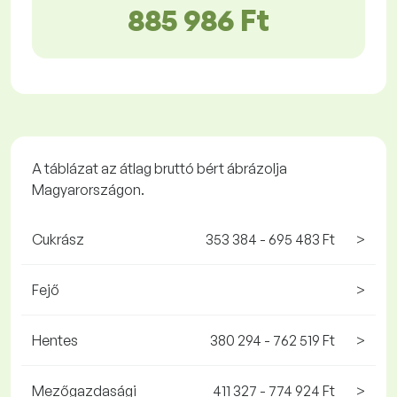
885 986 Ft
A táblázat az átlag bruttó bért ábrázolja
Magyarországon.
Cukrász
353 384 - 695 483 Ft
>
Fejő
>
Hentes
380 294 - 762 519 Ft
>
Mezőgazdasági
411 327 - 774 924 Ft
>