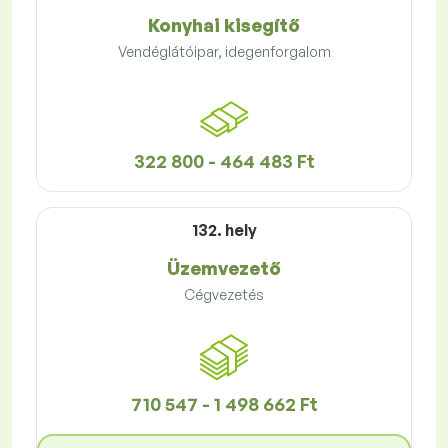
Konyhai kisegítő
Vendéglátóipar, idegenforgalom
322 800 - 464 483 Ft
132. hely
Üzemvezető
Cégvezetés
710 547 - 1 498 662 Ft