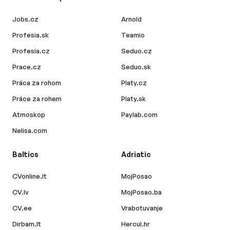
Jobs.cz
Arnold
Profesia.sk
Teamio
Profesia.cz
Seduo.cz
Prace.cz
Seduo.sk
Práca za rohom
Platy.cz
Práce za rohem
Platy.sk
Atmoskop
Paylab.com
Nelisa.com
Baltics
Adriatic
CVonline.lt
MojPosao
CV.lv
MojPosao.ba
CV.ee
Vrabotuvanje
Dirbam.lt
Hercul.hr