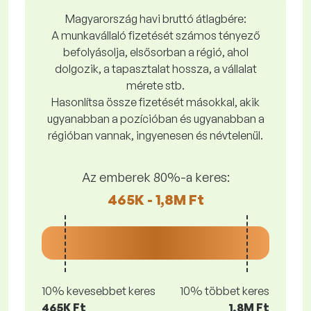
Magyarország havi bruttó átlagbére:
A munkavállaló fizetését számos tényező
befolyásolja, elsősorban a régió, ahol
dolgozik, a tapasztalat hossza, a vállalat
mérete stb.
Hasonlítsa össze fizetését másokkal, akik
ugyanabban a pozícióban és ugyanabban a
régióban vannak, ingyenesen és névtelenül.
Az emberek 80%-a keres:
465K - 1,8M Ft
10% kevesebbet keres
10% többet keres
465K Ft
1,8M Ft