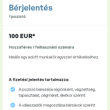
Bérjelentés
1 pozíció
100 EUR*
Hozzáférés 1 felhasználó számára
Ideális egy adott munkakör egyszeri értékeléséhez.
A fizetési jelentés tartalmazza:
A pozíció bérezése régiónként, végzettség,
tapasztalat, cégméret, életkor szerint
A válaszadók megoszlása ​​bérsávok szerint