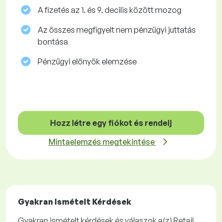
A fizetés az 1. és 9. decilis között mozog
Az összes megfigyelt nem pénzügyi juttatás
bontása
Pénzügyi előnyök elemzése
Hozz létre egy fiókot és rendelj
Mintaelemzés megtekintése
Gyakran Ismételt Kérdések
Gyakran ismételt kérdések és válaszok a(z) Retail