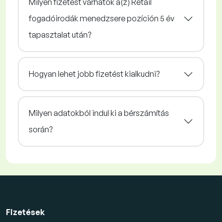
Milyen fizetést várhatok a(z) Retail
fogadóirodák menedzsere pozíción 5 év
tapasztalat után?
Hogyan lehet jobb fizetést kialkudni?
Milyen adatokból indul ki a bérszámítás
során?
Fizetések