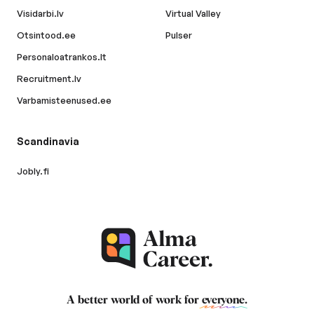
Visidarbi.lv
Virtual Valley
Otsintood.ee
Pulser
Personaloatrankos.lt
Recruitment.lv
Varbamisteenused.ee
Scandinavia
Jobly.fi
A better world of work for
everyone
.