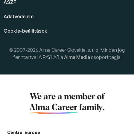
ÁSZF
Adatvédelem
Cookie-beállítások
© 2007-2026 Alma Career Slovakia, s. r. o. Minden jog
fenntartva! A PAYLAB a
Alma Media
csoport tagja
We are a member of
Alma Career
family.
Central Europe