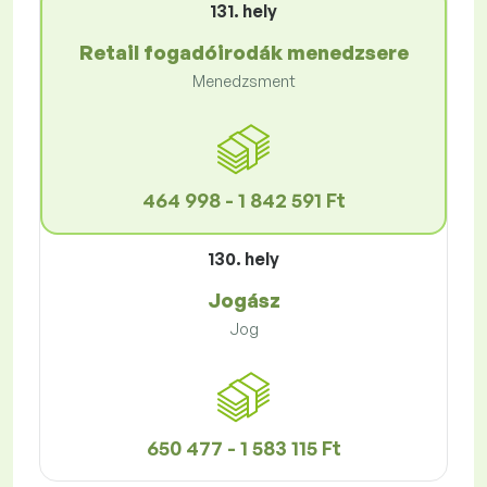
131. hely
Retail fogadóirodák menedzsere
Menedzsment
464 998 - 1 842 591 Ft
130. hely
Jogász
Jog
650 477 - 1 583 115 Ft