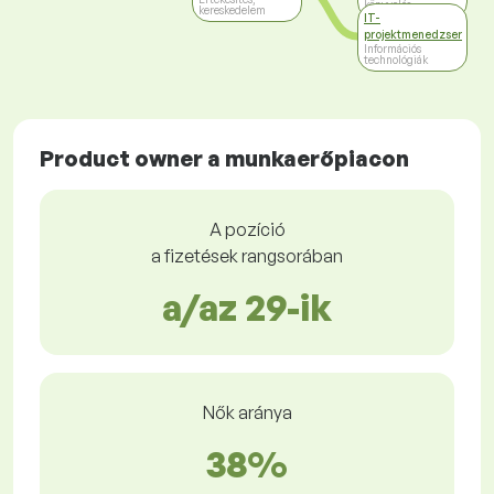
könyvelés
kereskedelem
IT-
projektmenedzser
Információs
technológiák
Product owner a munkaerőpiacon
A pozíció
a fizetések rangsorában
a/az 29-ik
Nők aránya
38%