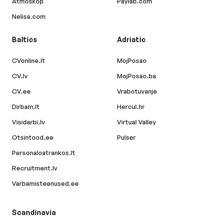
Atmoskop
Paylab.com
Nelisa.com
Baltics
Adriatic
CVonline.lt
MojPosao
CV.lv
MojPosao.ba
CV.ee
Vrabotuvanje
Dirbam.lt
Hercul.hr
Visidarbi.lv
Virtual Valley
Otsintood.ee
Pulser
Personaloatrankos.lt
Recruitment.lv
Varbamisteenused.ee
Scandinavia