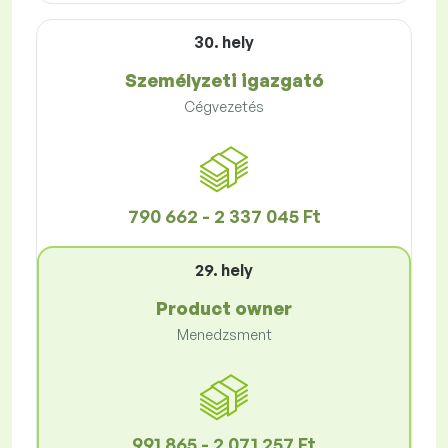
30. hely
Személyzeti igazgató
Cégvezetés
790 662 - 2 337 045 Ft
29. hely
Product owner
Menedzsment
991 865 - 2 071 257 Ft