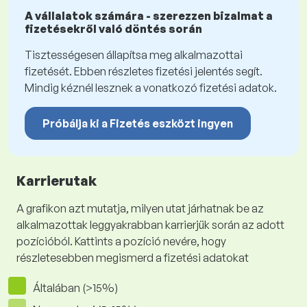
A vállalatok számára - szerezzen bizalmat a
fizetésekről való döntés során
Tisztességesen állapítsa meg alkalmazottai
fizetését. Ebben részletes fizetési jelentés segít.
Mindig kéznél lesznek a vonatkozó fizetési adatok.
Próbálja ki a Fizetés eszközt ingyen
Karrierutak
A grafikon azt mutatja, milyen utat járhatnak be az
alkalmazottak leggyakrabban karrierjük során az adott
pozícióból. Kattints a pozíció nevére, hogy
részletesebben megismerd a fizetési adatokat
Általában (>15%)