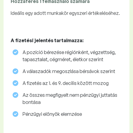
Hozzáférés 1 felhasználó számára
Ideális egy adott munkakör egyszeri értékeléséhez.
A fizetési jelentés tartalmazza:
A pozíció bérezése régiónként, végzettség,
tapasztalat, cégméret, életkor szerint
A válaszadók megoszlása ​​bérsávok szerint
A fizetés az 1. és 9. decilis között mozog
Az összes megfigyelt nem pénzügyi juttatás
bontása
Pénzügyi előnyök elemzése