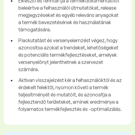
Elkészíti és fenntartja a termékdokumentációt
beleértve a felhasználói útmutatókat, release
megjegyzéseket és egyéb releváns anyagokat
a termék bevezetésének és használatának
támogatására.
Piackutatást és versenyelemzést végez, hogy
azonosítsa azokat a trendeket, lehetőségeket
és potenciális termékfejlesztéseket, amelyek
versenyelőnyt jelenthetnek a szervezet
számára.
Aktívan visszajelzést kér a felhasználóktól és az
érdekelt felektől, nyomon követi a termék
teljesítményét és mutatóit, és azonosítja a
fejlesztendő területeket, aminek eredménye a
folyamatos termékfejlesztés és -optimalizálás.