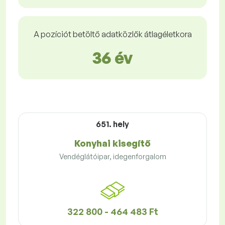
A pozíciót betöltő adatközlők átlagéletkora
36 év
651. hely
Konyhai kisegítő
Vendéglátóipar, idegenforgalom
322 800 - 464 483 Ft