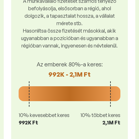
A munkavállaló fizetését számos tényező
befolyásolja, elsősorban a régió, ahol
dolgozik, a tapasztalat hossza, a vállalat
mérete stb.
Hasonlítsa össze fizetését másokkal, akik
ugyanabban a pozícióban és ugyanabban a
régióban vannak, ingyenesen és névtelenül.
Az emberek 80%-a keres:
992K - 2,1M Ft
10% kevesebbet keres
10% többet keres
992K Ft
2,1M Ft