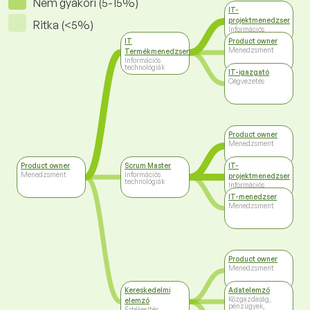
Nem gyakori (5-15%)
IT-
projektmenedzser
Ritka (<5%)
Információs
technológiák
IT
Product owner
Menedzsment
Termékmenedzser
Információs
technológiák
IT-igazgató
Cégvezetés
Product owner
Menedzsment
Product owner
Scrum Master
IT-
Menedzsment
Információs
projektmenedzser
technológiák
Információs
technológiák
IT-menedzser
Menedzsment
Product owner
Menedzsment
Kereskedelmi
Adatelemző
Közgazdaság,
elemző
pénzügyek,
Értékesítés,