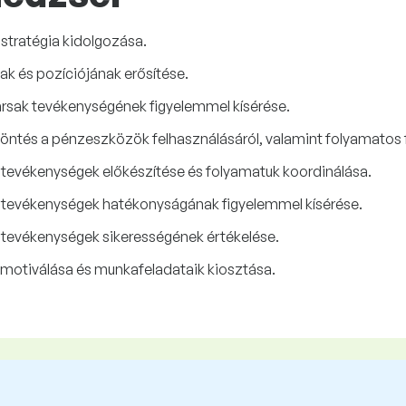
stratégia kidolgozása.
k és pozíciójának erősítése.
ársak tevékenységének figyelemmel kísérése.
döntés a pénzeszközök felhasználásáról, valamint folyamatos 
evékenységek előkészítése és folyamatuk koordinálása.
tevékenységek hatékonyságának figyelemmel kísérése.
evékenységek sikerességének értékelése.
 motiválása és munkafeladataik kiosztása.