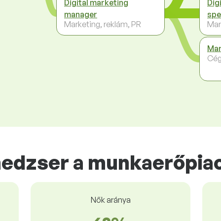
Digital marketing
Dig
manager
spe
Marketing, reklám, PR
Mar
Mar
Cég
edzser a munkaerőpia
Nők aránya