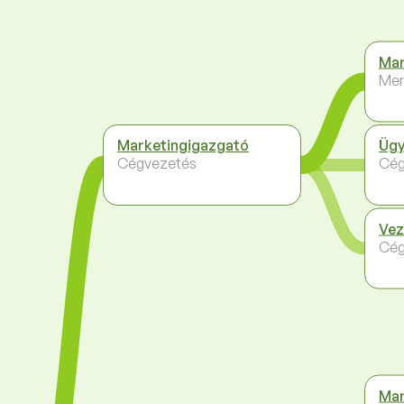
Mar
Me
Marketingigazgató
Ügy
Cégvezetés
Cég
Vez
Cég
Mar