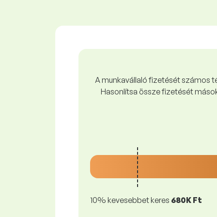
A munkavállaló fizetését számos tén
Hasonlítsa össze fizetését mások
10% kevesebbet keres
680K Ft