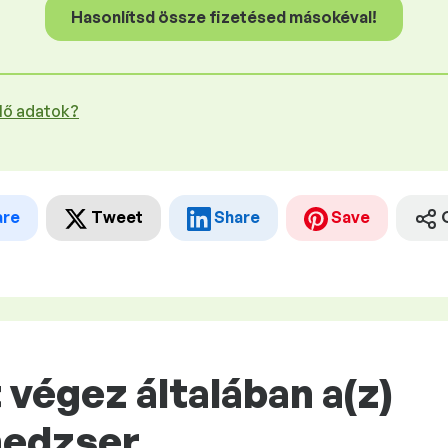
Hasonlítsd össze fizetésed másokéval!
plő adatok?
are
Tweet
Share
Save
végez általában a(z)
edzser