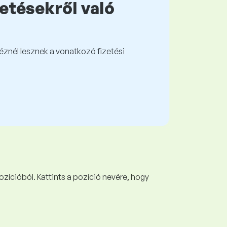
zetésekről való
kéznél lesznek a vonatkozó fizetési
ozícióból. Kattints a pozíció nevére, hogy