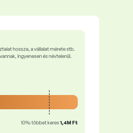
talat hossza, a vállalat mérete stb.
vannak, ingyenesen és névtelenül.
10% többet keres
1,4M Ft