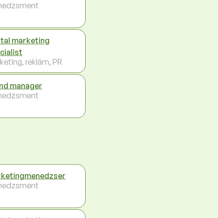
nedzsment
ital marketing
cialist
keting, reklám, PR
nd manager
nedzsment
ketingmenedzser
nedzsment