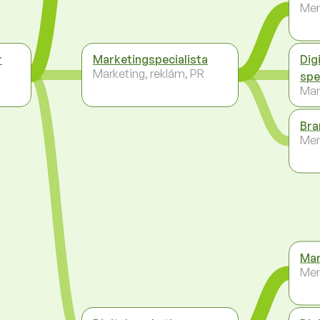
Me
r
Marketingspecialista
Dig
Marketing, reklám, PR
spe
Mar
Bra
Me
Mar
Me