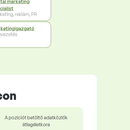
ital marketing
cialist
keting, reklám, PR
ketingigazgató
vezetés
con
A pozíciót betöltő adatközlők
átlagéletkora