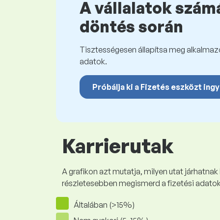
A vállalatok számá
döntés során
Tisztességesen állapítsa meg alkalmazot
adatok.
Próbálja ki a Fizetés eszközt ing
Karrierutak
A grafikon azt mutatja, milyen utat járhatnak
részletesebben megismerd a fizetési adato
Általában (>15%)