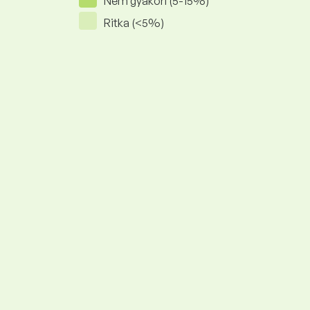
Nem gyakori (5-15%)
Ritka (<5%)