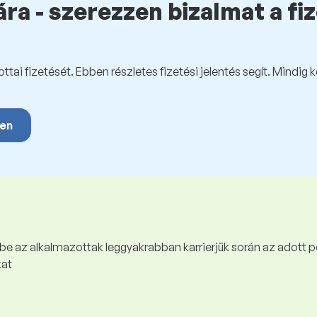
ra - szerezzen bizalmat a fi
tai fizetését. Ebben részletes fizetési jelentés segít. Mindig 
yen
 be az alkalmazottak leggyakrabban karrierjük során az adott p
kat