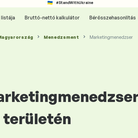
#StandWithUkraine
listája
Bruttó-nettó kalkulátor
Bérösszehasonlítás
 Magyarország
Menedzsment
Marketingmenedzser
Marketingmenedzser
területén