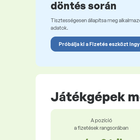
döntés során
Tisztességesen állapítsa meg alkalmazot
adatok.
Próbálja ki a Fizetés eszközt ing
Játékgépek m
A pozíció
a fizetések rangsorában