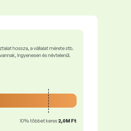
talat hossza, a vállalat mérete stb.
vannak, ingyenesen és névtelenül.
10% többet keres
2,0M Ft