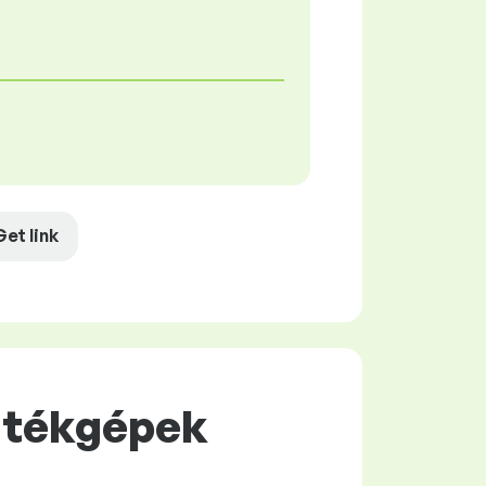
Get link
Játékgépek