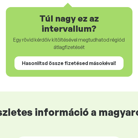
Túl nagy ez az
intervallum?
Egy rövid kérdőív kitöltésével megtudhatod régiód
átlagfizetését
Hasonlítsd össze fizetésed másokéval!
zletes információ a magyaro