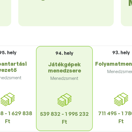
95. hely
93. hely
94. hely
bantartási
Folyamatmen
Játékgépek
vezető
menedzsere
Menedzsme
nedzsment
Menedzsment
8 - 1 629 838
711 495 - 1 7
539 832 - 1 995 232
Ft
Ft
Ft