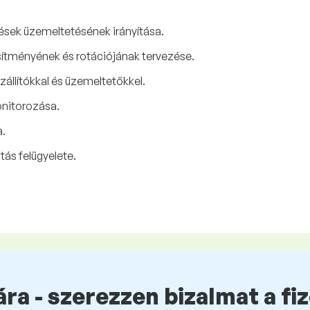
ések üzemeltetésének irányítása.
sítményének és rotációjának tervezése.
állítókkal és üzemeltetőkkel.
onitorozása.
a.
ás felügyelete.
ra - szerezzen bizalmat a fi