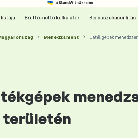
#StandWithUkraine
listája
Bruttó-nettó kalkulátor
Bérösszehasonlítás
 Magyarország
Menedzsment
Játékgépek menedzser
Játékgépek menedzs
területén