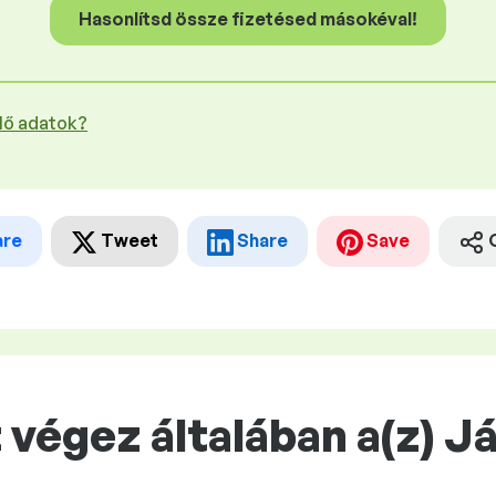
Hasonlítsd össze fizetésed másokéval!
plő adatok?
are
Tweet
Share
Save
 végez általában a(z) 