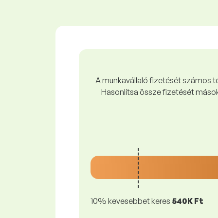
A munkavállaló fizetését számos tén
Hasonlítsa össze fizetését mások
10% kevesebbet keres
540K Ft