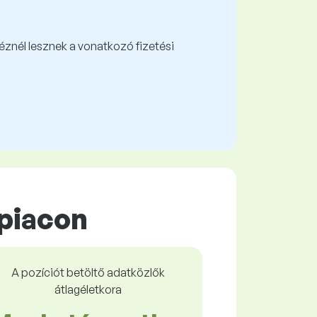
kéznél lesznek a vonatkozó fizetési
piacon
A pozíciót betöltő adatközlők
átlagéletkora