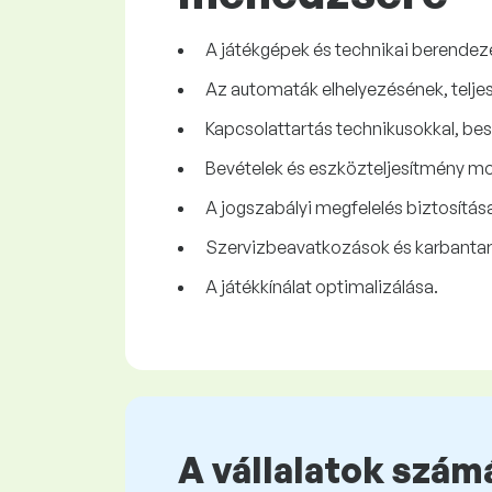
A játékgépek és technikai berendez
Az automaták elhelyezésének, telje
Kapcsolattartás technikusokkal, besz
Bevételek és eszközteljesítmény m
A jogszabályi megfelelés biztosítás
Szervizbeavatkozások és karbantart
A játékkínálat optimalizálása.
A vállalatok számá