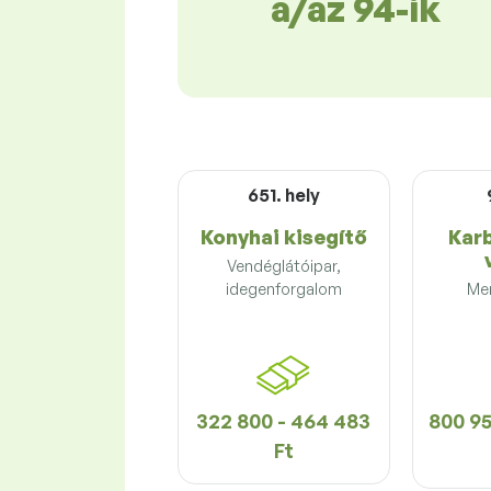
a/az 94-ik
651. hely
Konyhai kisegítő
Kar
Vendéglátóipar,
idegenforgalom
Me
322 800 - 464 483
800 95
Ft