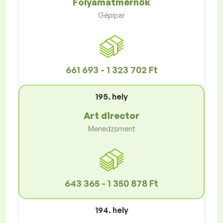
Folyamatmérnök
Gépipar
661 693 - 1 323 702 Ft
195. hely
Art director
Menedzsment
643 365 - 1 350 878 Ft
194. hely