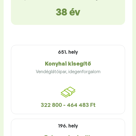
38 év
651. hely
Konyhai kisegítő
Vendéglátóipar, idegenforgalom
322 800 - 464 483 Ft
196. hely