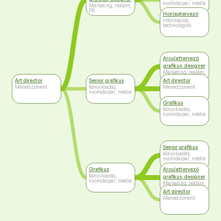
nyomdaipar, média
Marketing, reklám,
PR
Honlaptervező
Információs
technológiák
Arculattervező
grafikus, designer
Marketing, reklám,
PR
Art director
Senior grafikus
Art director
Menedzsment
Könyvkiadás,
Menedzsment
nyomdaipar, média
Grafikus
Könyvkiadás,
nyomdaipar, média
Senior grafikus
Könyvkiadás,
nyomdaipar, média
Grafikus
Arculattervező
Könyvkiadás,
grafikus, designer
nyomdaipar, média
Marketing, reklám,
PR
Art director
Menedzsment