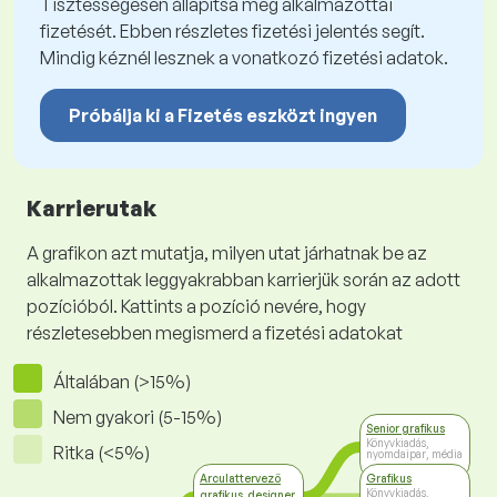
Tisztességesen állapítsa meg alkalmazottai
fizetését. Ebben részletes fizetési jelentés segít.
Mindig kéznél lesznek a vonatkozó fizetési adatok.
Próbálja ki a Fizetés eszközt ingyen
Karrierutak
A grafikon azt mutatja, milyen utat járhatnak be az
alkalmazottak leggyakrabban karrierjük során az adott
pozícióból. Kattints a pozíció nevére, hogy
részletesebben megismerd a fizetési adatokat
Általában (>15%)
Nem gyakori (5-15%)
Senior grafikus
Könyvkiadás,
Ritka (<5%)
nyomdaipar, média
Arculattervező
Grafikus
Könyvkiadás,
grafikus, designer