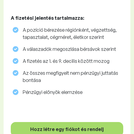
A fizetési jelentés tartalmazza:
A pozíció bérezése régiónként, végzettség,
tapasztalat, cégméret, életkor szerint
A válaszadók megoszlása ​​bérsávok szerint
A fizetés az 1. és 9. decilis között mozog
Az összes megfigyelt nem pénzügyi juttatás
bontása
Pénzügyi előnyök elemzése
Hozz létre egy fiókot és rendelj