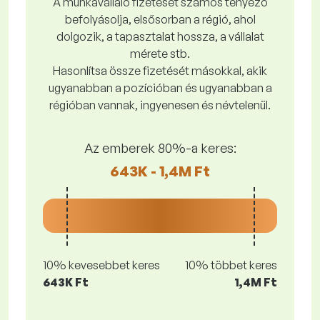
A munkavállaló fizetését számos tényező
befolyásolja, elsősorban a régió, ahol
dolgozik, a tapasztalat hossza, a vállalat
mérete stb.
Hasonlítsa össze fizetését másokkal, akik
ugyanabban a pozícióban és ugyanabban a
régióban vannak, ingyenesen és névtelenül.
Az emberek 80%-a keres:
643K - 1,4M Ft
10% kevesebbet keres
10% többet keres
643K Ft
1,4M Ft