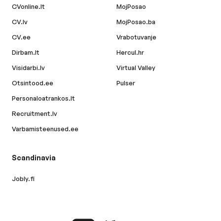
CVonline.lt
MojPosao
CV.lv
MojPosao.ba
CV.ee
Vrabotuvanje
Dirbam.lt
Hercul.hr
Visidarbi.lv
Virtual Valley
Otsintood.ee
Pulser
Personaloatrankos.lt
Recruitment.lv
Varbamisteenused.ee
Scandinavia
Jobly.fi