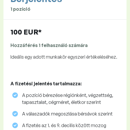
1 pozíció
100 EUR*
Hozzáférés 1 felhasználó számára
Ideális egy adott munkakör egyszeri értékeléséhez.
A fizetési jelentés tartalmazza:
A pozíció bérezése régiónként, végzettség,
tapasztalat, cégméret, életkor szerint
A válaszadók megoszlása ​​bérsávok szerint
A fizetés az 1. és 9. decilis között mozog