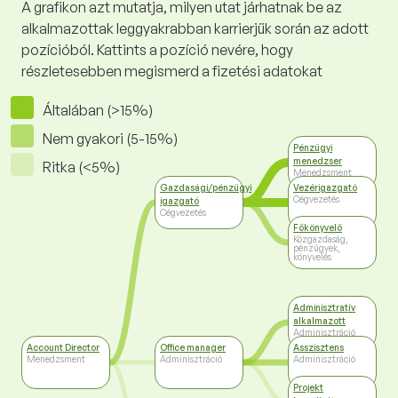
A grafikon azt mutatja, milyen utat járhatnak be az
alkalmazottak leggyakrabban karrierjük során az adott
pozícióból. Kattints a pozíció nevére, hogy
részletesebben megismerd a fizetési adatokat
Általában (>15%)
Nem gyakori (5-15%)
Pénzügyi
menedzser
Ritka (<5%)
Menedzsment
Gazdasági/pénzügyi
Vezérigazgató
Cégvezetés
igazgató
Cégvezetés
Főkönyvelő
Közgazdaság,
pénzügyek,
könyvelés
Adminisztratív
alkalmazott
Adminisztráció
Account Director
Office manager
Asszisztens
Menedzsment
Adminisztráció
Adminisztráció
Projekt