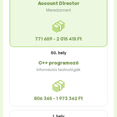
Account Director
Menedzsment
771 659 - 2 015 415 Ft
50. hely
C++ programozó
Információs technológiák
806 365 - 1 973 362 Ft
1. hely