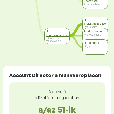
koordinátor
Adminisztráció
IT-
projektmenedzser
Információs
technológiák
IT
Product owner
Menedzsment
Termékmenedzser
Információs
technológiák
IT-igazgató
Cégvezetés
Account Director a munkaerőpiacon
A pozíció
a fizetések rangsorában
a/az 51-ik