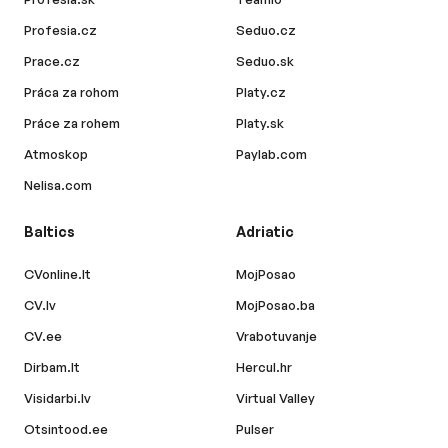
Profesia.cz
Seduo.cz
Prace.cz
Seduo.sk
Práca za rohom
Platy.cz
Práce za rohem
Platy.sk
Atmoskop
Paylab.com
Nelisa.com
Baltics
Adriatic
CVonline.lt
MojPosao
CV.lv
MojPosao.ba
CV.ee
Vrabotuvanje
Dirbam.lt
Hercul.hr
Visidarbi.lv
Virtual Valley
Otsintood.ee
Pulser