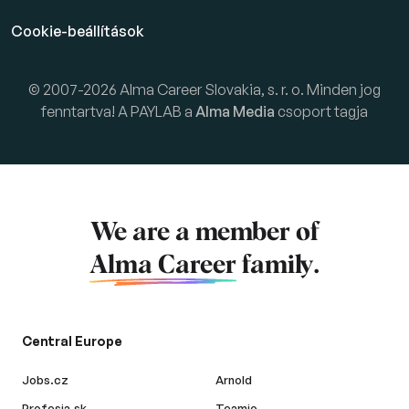
Cookie-beállítások
© 2007-2026 Alma Career Slovakia, s. r. o. Minden jog
fenntartva! A PAYLAB a
Alma Media
csoport tagja
We are a member of
Alma Career
family.
Central Europe
Jobs.cz
Arnold
Profesia.sk
Teamio