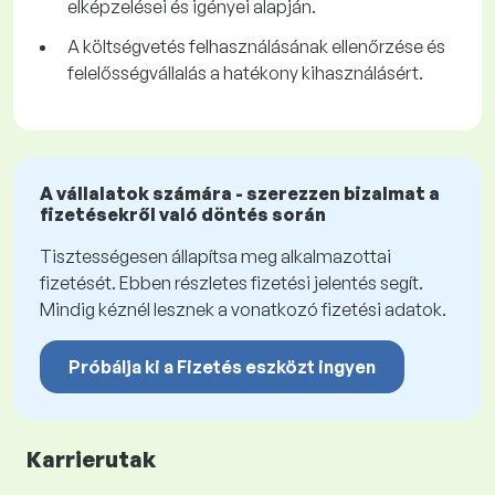
elképzelései és igényei alapján.
A költségvetés felhasználásának ellenőrzése és
felelősségvállalás a hatékony kihasználásért.
A vállalatok számára - szerezzen bizalmat a
fizetésekről való döntés során
Tisztességesen állapítsa meg alkalmazottai
fizetését. Ebben részletes fizetési jelentés segít.
Mindig kéznél lesznek a vonatkozó fizetési adatok.
Próbálja ki a Fizetés eszközt ingyen
Karrierutak