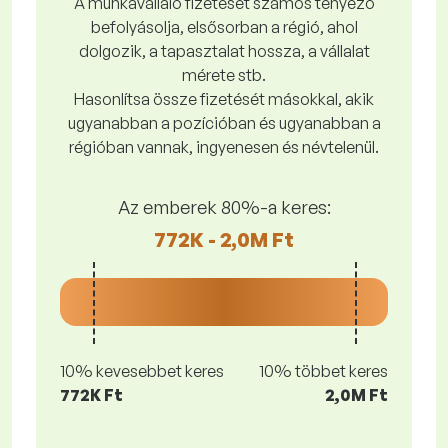
A munkavállaló fizetését számos tényező
befolyásolja, elsősorban a régió, ahol
dolgozik, a tapasztalat hossza, a vállalat
mérete stb.
Hasonlítsa össze fizetését másokkal, akik
ugyanabban a pozícióban és ugyanabban a
régióban vannak, ingyenesen és névtelenül.
Az emberek 80%-a keres:
772K - 2,0M Ft
10% kevesebbet keres
10% többet keres
772K Ft
2,0M Ft