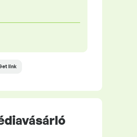
Get link
édiavásárló