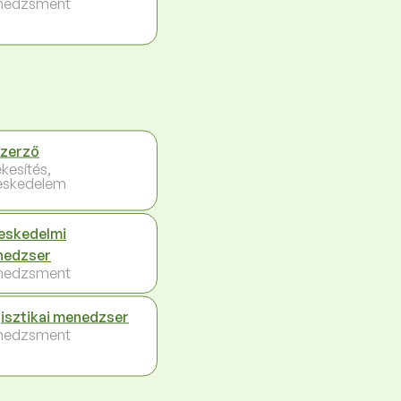
nedzsment
zerző
ékesítés,
eskedelem
eskedelmi
nedzser
nedzsment
isztikai menedzser
nedzsment