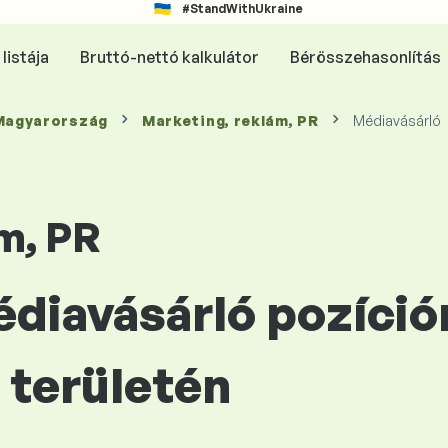
#StandWithUkraine
listája
Bruttó-nettó kalkulátor
Bérösszehasonlítás
 Magyarország
Marketing, reklám, PR
Médiavásárló
m, PR
édiavásárló pozíció
területén