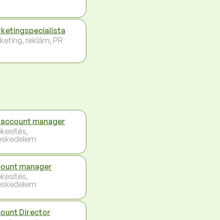
ketingspecialista
keting, reklám, PR
 account manager
ékesítés,
eskedelem
ount manager
ékesítés,
eskedelem
ount Director