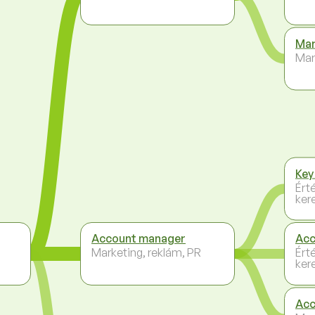
Mar
Mar
Key
Ért
ker
Account manager
Acc
Marketing, reklám, PR
Ért
ker
Acc