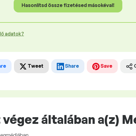
Hasonlítsd össze fizetésed másokéval!
plő adatok?
are
Tweet
Share
Save
végez általában a(z) M
tömegmédiában.