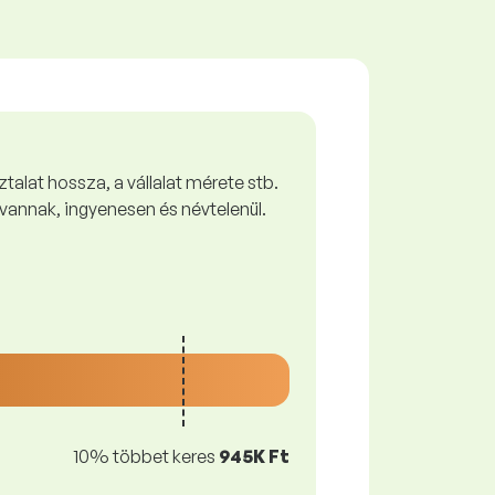
talat hossza, a vállalat mérete stb.
vannak, ingyenesen és névtelenül.
10% többet keres
945K Ft