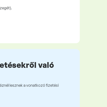
zegét).
zetésekről való
kéznél lesznek a vonatkozó fizetési