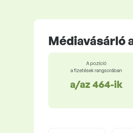
Médiavásárló 
A pozíció
a fizetések rangsorában
a/az 464-ik