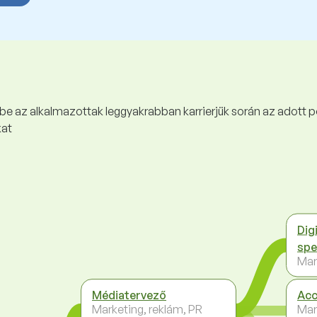
 be az alkalmazottak leggyakrabban karrierjük során az adott p
kat
Dig
spe
Mar
Médiatervező
Acc
Marketing, reklám, PR
Mar