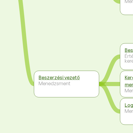
Me
Bes
Ért
ker
Beszerzési vezető
Ker
Menedzsment
me
Me
Log
Me