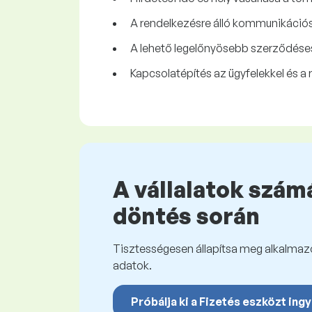
A rendelkezésre álló kommunikációs
A lehető legelőnyösebb szerződéses 
Kapcsolatépítés az ügyfelekkel és a r
A vállalatok számá
döntés során
Tisztességesen állapítsa meg alkalmazot
adatok.
Próbálja ki a Fizetés eszközt ing