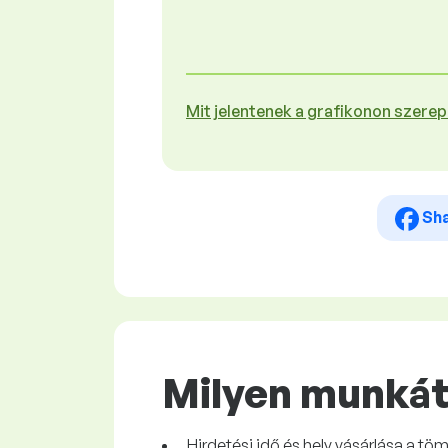
Mit jelentenek a grafikonon szere
Sh
Milyen munkát 
Hirdetési idő és hely vásárlása a 