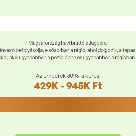
Magyarország havi bruttó átlagbére:
yező befolyásolja, elsősorban a régió, ahol dolgozik, a tapasz
kal, akik ugyanabban a pozícióban és ugyanabban a régióban 
Az emberek 80%-a keres:
429K - 945K Ft