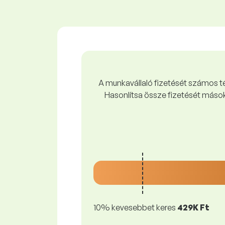
A munkavállaló fizetését számos tén
Hasonlítsa össze fizetését mások
10% kevesebbet keres
429K Ft