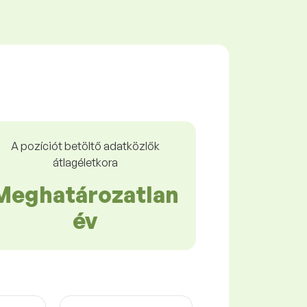
A pozíciót betöltő adatközlők
átlagéletkora
Meghatározatlan
év