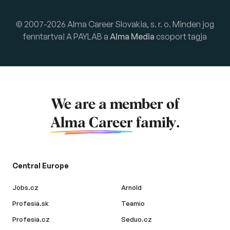
© 2007-2026 Alma Career Slovakia, s. r. o. Minden jog
fenntartva! A PAYLAB a
Alma Media
csoport tagja
We are a member of
Alma Career
family.
Central Europe
Jobs.cz
Arnold
Profesia.sk
Teamio
Profesia.cz
Seduo.cz