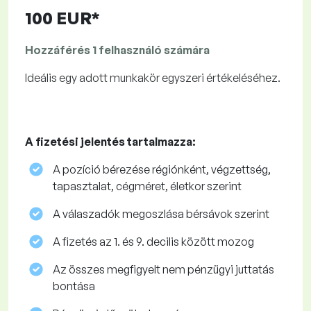
100 EUR*
Hozzáférés 1 felhasználó számára
Ideális egy adott munkakör egyszeri értékeléséhez.
A fizetési jelentés tartalmazza:
A pozíció bérezése régiónként, végzettség,
tapasztalat, cégméret, életkor szerint
A válaszadók megoszlása ​​bérsávok szerint
A fizetés az 1. és 9. decilis között mozog
Az összes megfigyelt nem pénzügyi juttatás
bontása