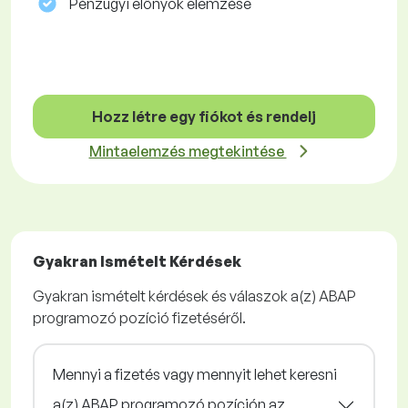
Pénzügyi előnyök elemzése
Hozz létre egy fiókot és rendelj
Mintaelemzés megtekintése
Gyakran Ismételt Kérdések
Gyakran ismételt kérdések és válaszok a(z) ABAP
programozó pozíció fizetéséről.
Mennyi a fizetés vagy mennyit lehet keresni
a(z) ABAP programozó pozíción az