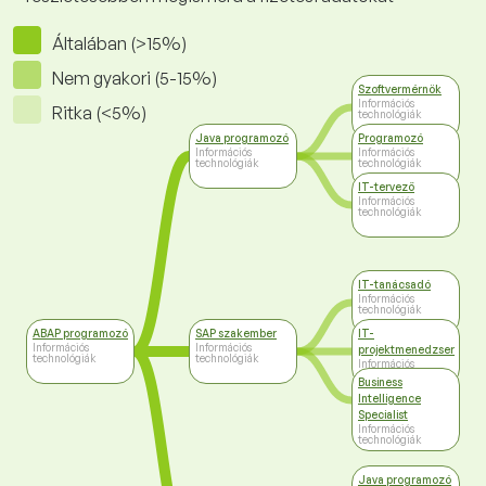
Általában (>15%)
Nem gyakori (5-15%)
Szoftvermérnök
Információs
Ritka (<5%)
technológiák
Java programozó
Programozó
Információs
Információs
technológiák
technológiák
IT-tervező
Információs
technológiák
IT-tanácsadó
Információs
technológiák
ABAP programozó
SAP szakember
IT-
Információs
Információs
projektmenedzser
technológiák
technológiák
Információs
technológiák
Business
Intelligence
Specialist
Információs
technológiák
Java programozó