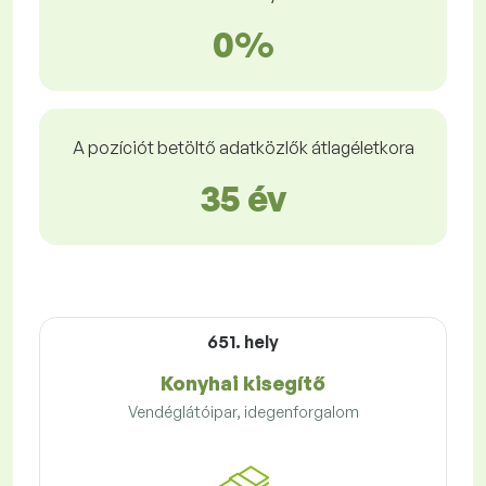
0%
A pozíciót betöltő adatközlők átlagéletkora
35 év
651. hely
Konyhai kisegítő
Vendéglátóipar, idegenforgalom