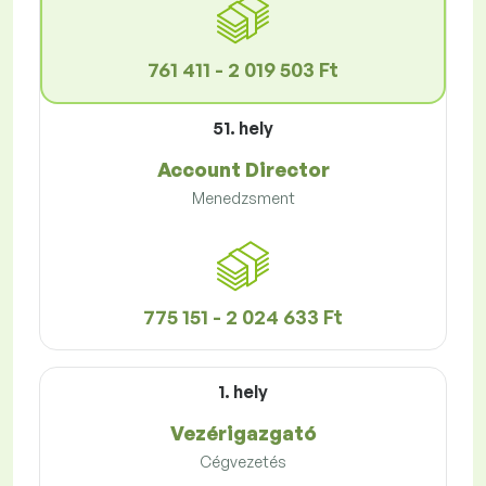
761 411 - 2 019 503 Ft
51. hely
Account Director
Menedzsment
775 151 - 2 024 633 Ft
1. hely
Vezérigazgató
Cégvezetés