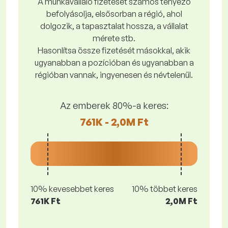
A munkavállaló fizetését számos tényező
befolyásolja, elsősorban a régió, ahol
dolgozik, a tapasztalat hossza, a vállalat
mérete stb.
Hasonlítsa össze fizetését másokkal, akik
ugyanabban a pozícióban és ugyanabban a
régióban vannak, ingyenesen és névtelenül.
Az emberek 80%-a keres:
761K - 2,0M Ft
10% kevesebbet keres
10% többet keres
761K Ft
2,0M Ft