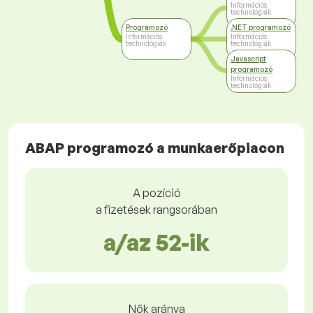
Információs
technológiák
Programozó
.NET programozó
Információs
Információs
technológiák
technológiák
Javascript
programozó
Információs
technológiák
ABAP programozó a munkaerőpiacon
A pozíció
a fizetések rangsorában
a/az 52-ik
Nők aránya