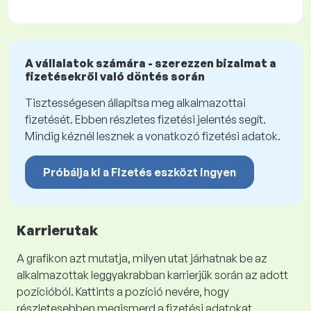
A vállalatok számára - szerezzen bizalmat a
fizetésekről való döntés során
Tisztességesen állapítsa meg alkalmazottai
fizetését. Ebben részletes fizetési jelentés segít.
Mindig kéznél lesznek a vonatkozó fizetési adatok.
Próbálja ki a Fizetés eszközt ingyen
Karrierutak
A grafikon azt mutatja, milyen utat járhatnak be az
alkalmazottak leggyakrabban karrierjük során az adott
pozícióból. Kattints a pozíció nevére, hogy
részletesebben megismerd a fizetési adatokat