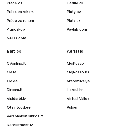
Prace.cz
Seduo.sk
Práca za rohom
Platy.cz
Práce za rohem
Platy.sk
Atmoskop
Paylab.com
Nelisa.com
Baltics
Adriatic
CVonline.lt
MojPosao
CV.lv
MojPosao.ba
CV.ee
Vrabotuvanje
Dirbam.lt
Hercul.hr
Visidarbi.lv
Virtual Valley
Otsintood.ee
Pulser
Personaloatrankos.lt
Recruitment.lv