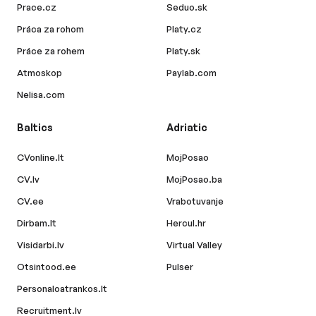
Prace.cz
Seduo.sk
Práca za rohom
Platy.cz
Práce za rohem
Platy.sk
Atmoskop
Paylab.com
Nelisa.com
Baltics
Adriatic
CVonline.lt
MojPosao
CV.lv
MojPosao.ba
CV.ee
Vrabotuvanje
Dirbam.lt
Hercul.hr
Visidarbi.lv
Virtual Valley
Otsintood.ee
Pulser
Personaloatrankos.lt
Recruitment.lv