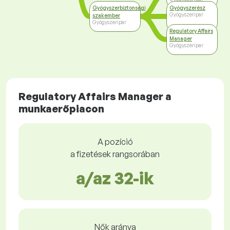
Gyógyszerbiztonsági
Gyógyszerész
Gyógyszeripar
szakember
Gyógyszeripar
Regulatory Affairs
Manager
Gyógyszeripar
Regulatory Affairs Manager a
munkaerőpiacon
A pozíció
a fizetések rangsorában
a/az 32-ik
Nők aránya