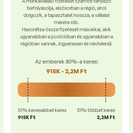
A munkavállaló fizetését számos tényező
befolyásolja, elsősorban a régió, ahol
dolgozik, a tapasztalat hossza, a vállalat
mérete stb.
Hasonlítsa össze fizetését másokkal, akik
ugyanabban a pozícióban és ugyanabban a
régióban vannak, ingyenesen és névtelenül.
Az emberek 80%-a keres:
915K - 2,2M Ft
10% kevesebbet keres
10% többet keres
915K Ft
2,2M Ft