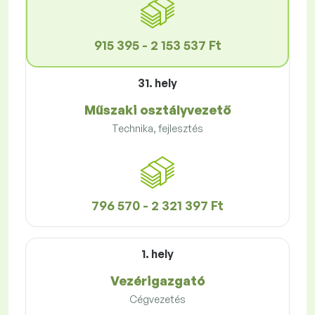
915 395 - 2 153 537 Ft
31. hely
Műszaki osztályvezető
Technika, fejlesztés
796 570 - 2 321 397 Ft
1. hely
Vezérigazgató
Cégvezetés