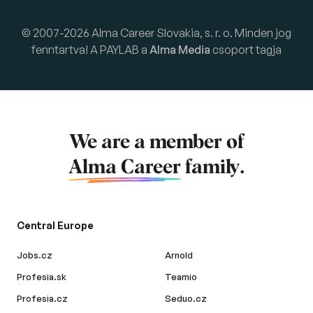
© 2007-2026 Alma Career Slovakia, s. r. o. Minden jog
fenntartva! A PAYLAB a
Alma Media
csoport tagja
We are a member of
Alma Career
family.
Central Europe
Jobs.cz
Arnold
Profesia.sk
Teamio
Profesia.cz
Seduo.cz