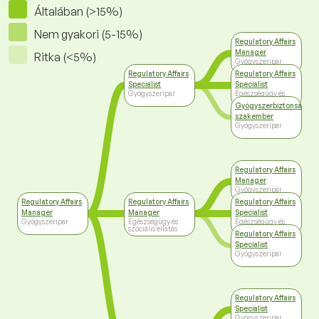
Általában (>15%)
Nem gyakori (5-15%)
Regulatory Affairs
Manager
Ritka (<5%)
Gyógyszeripar
Regulatory Affairs
Regulatory Affairs
Specialist
Specialist
Gyógyszeripar
Egészségügy és
szociális ellátás
Gyógyszerbiztonsági
szakember
Gyógyszeripar
Regulatory Affairs
Manager
Gyógyszeripar
Regulatory Affairs
Regulatory Affairs
Regulatory Affairs
Manager
Manager
Specialist
Gyógyszeripar
Egészségügy és
Egészségügy és
szociális ellátás
szociális ellátás
Regulatory Affairs
Specialist
Gyógyszeripar
Regulatory Affairs
Specialist
Gyógyszeripar