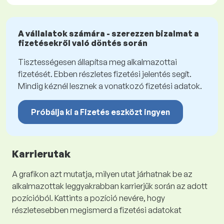
A vállalatok számára - szerezzen bizalmat a
fizetésekről való döntés során
Tisztességesen állapítsa meg alkalmazottai
fizetését. Ebben részletes fizetési jelentés segít.
Mindig kéznél lesznek a vonatkozó fizetési adatok.
Próbálja ki a Fizetés eszközt ingyen
Karrierutak
A grafikon azt mutatja, milyen utat járhatnak be az
alkalmazottak leggyakrabban karrierjük során az adott
pozícióból. Kattints a pozíció nevére, hogy
részletesebben megismerd a fizetési adatokat