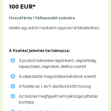
100 EUR*
Hozzáférés 1 felhasználó számára
Ideális egy adott munkakör egyszeri értékeléséhez.
A fizetési jelentés tartalmazza:
A pozíció bérezése régiónként, végzettség,
tapasztalat, cégméret, életkor szerint
A válaszadók megoszlása ​​bérsávok szerint
A fizetés az 1. és 9. decilis között mozog
Az összes megfigyelt nem pénzügyi juttatás
bontása