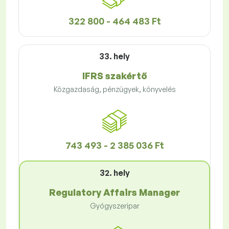
322 800 - 464 483 Ft
33. hely
IFRS szakértő
Közgazdaság, pénzügyek, könyvelés
743 493 - 2 385 036 Ft
32. hely
Regulatory Affairs Manager
Gyógyszeripar