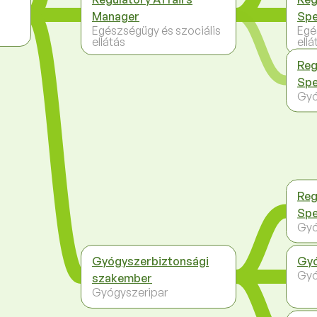
Manager
Spe
Egészségügy és szociális
Egé
ellátás
ellá
Reg
Spe
Gyó
Reg
Spe
Gyó
Gyógyszerbiztonsági
Gyó
Gyó
szakember
Gyógyszeripar