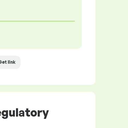
Get link
egulatory