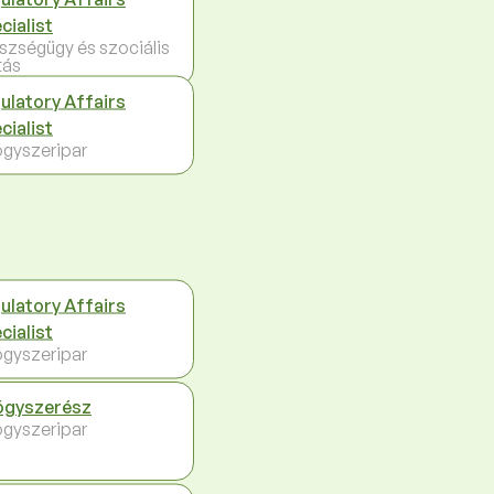
cialist
szségügy és szociális
tás
ulatory Affairs
cialist
gyszeripar
ulatory Affairs
cialist
gyszeripar
gyszerész
gyszeripar