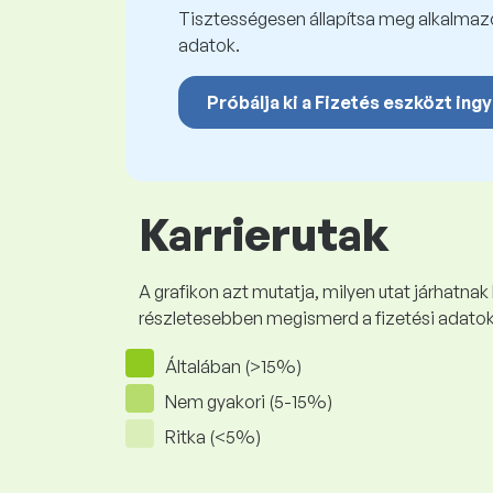
Tisztességesen állapítsa meg alkalmazot
adatok.
Próbálja ki a Fizetés eszközt ing
Karrierutak
A grafikon azt mutatja, milyen utat járhatnak
részletesebben megismerd a fizetési adato
Általában (>15%)
Nem gyakori (5-15%)
Ritka (<5%)