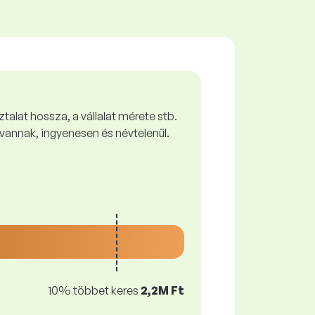
talat hossza, a vállalat mérete stb.
vannak, ingyenesen és névtelenül.
10% többet keres
2,2M Ft