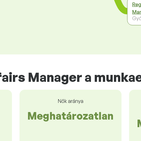
Reg
Ma
Gyó
fairs Manager a munka
Nők aránya
Meghatározatlan