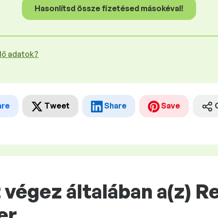
Hasonlítsd össze fizetésed másokéval!
plő adatok?
are
Tweet
Share
Save
végez általában a(z) R
er