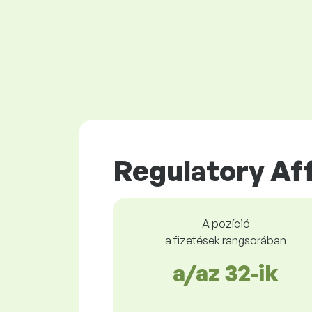
Regulatory Af
A pozíció
a fizetések rangsorában
a/az 32-ik