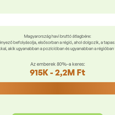
Magyarország havi bruttó átlagbére:
yező befolyásolja, elsősorban a régió, ahol dolgozik, a tapasz
kal, akik ugyanabban a pozícióban és ugyanabban a régióban 
Az emberek 80%-a keres:
915K - 2,2M Ft