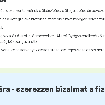
tási dokumentumainak előkészítése, előterjesztése és beveze
 és a betegtájékoztatóban szereplő szakszövegek helyes ford
l.
kkal és állami intézményekkel (Állami Gyógyszerellenőrző In
aság központjával stb.
e vonatkozó kérvények előkészítése, előterjesztése és részle
ra - szerezzen bizalmat a fi