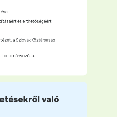
tése.
ításáért és érthetőségéért.
tézet, a Szlovák Köztársaság
tes tanulmányozása.
zetésekről való