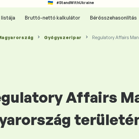
#StandWithUkraine
listája
Bruttó-nettó kalkulátor
Bérösszehasonlítás
 Magyarország
Gyógyszeripar
Regulatory Affairs Ma
egulatory Affairs 
yarország területé