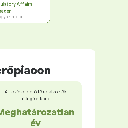
ulatory Affairs
nager
gyszeripar
erőpiacon
A pozíciót betöltő adatközlők
átlagéletkora
Meghatározatlan
év