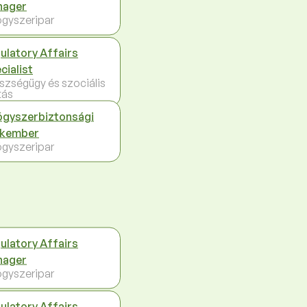
nager
gyszeripar
ulatory Affairs
cialist
szségügy és szociális
tás
gyszerbiztonsági
akember
gyszeripar
ulatory Affairs
nager
gyszeripar
ulatory Affairs