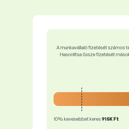
A munkavállaló fizetését számos tén
Hasonlítsa össze fizetését mások
10% kevesebbet keres
915K Ft