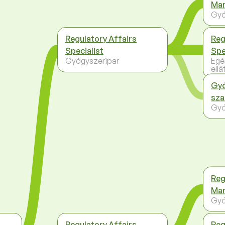
Ma
Gyó
Regulatory Affairs
Reg
Specialist
Spe
Gyógyszeripar
Egé
ellá
Gyó
sz
Gyó
Reg
Ma
Gyó
Regulatory Affairs
Reg