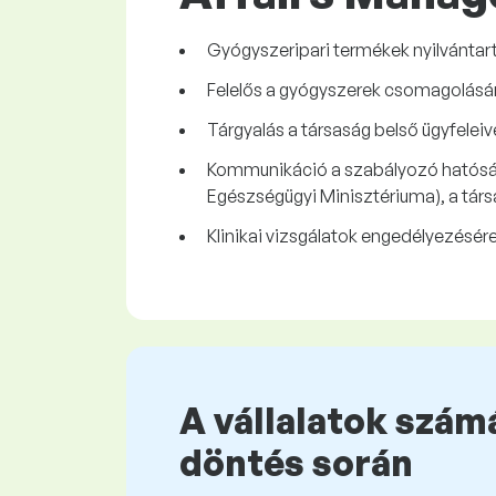
Gyógyszeripari termékek nyilvántar
Felelős a gyógyszerek csomagolásán
Tárgyalás a társaság belső ügyfeleive
Kommunikáció a szabályozó hatóságo
Egészségügyi Minisztériuma), a társ
Klinikai vizsgálatok engedélyezésér
A vállalatok számá
döntés során