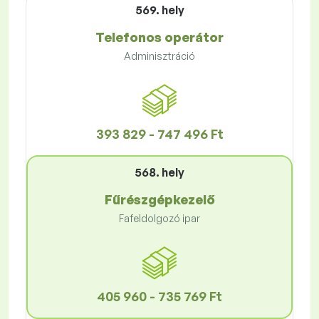
569. hely
Telefonos operátor
Adminisztráció
393 829 - 747 496 Ft
568. hely
Fűrészgépkezelő
Fafeldolgozó ipar
405 960 - 735 769 Ft