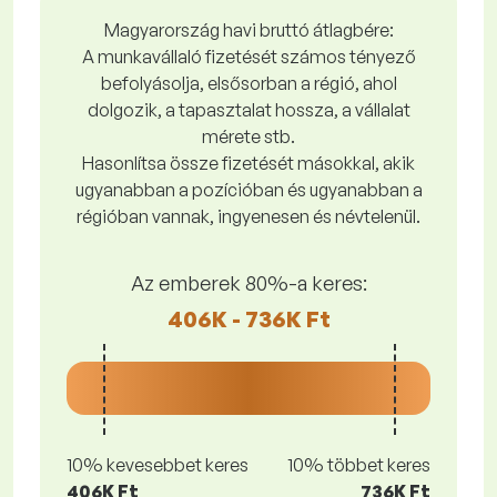
Magyarország havi bruttó átlagbére:
A munkavállaló fizetését számos tényező
befolyásolja, elsősorban a régió, ahol
dolgozik, a tapasztalat hossza, a vállalat
mérete stb.
Hasonlítsa össze fizetését másokkal, akik
ugyanabban a pozícióban és ugyanabban a
régióban vannak, ingyenesen és névtelenül.
Az emberek 80%-a keres:
406K - 736K Ft
10% kevesebbet keres
10% többet keres
406K Ft
736K Ft