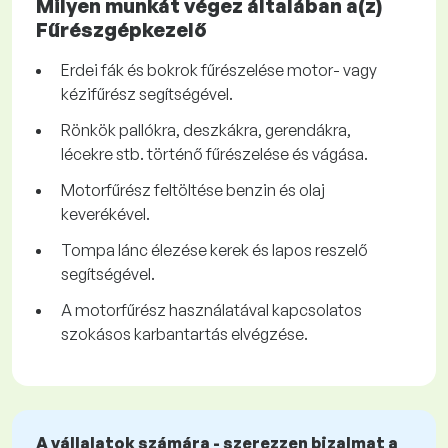
Milyen munkát végez általában a(z)
Fűrészgépkezelő
Erdei fák és bokrok fűrészelése motor- vagy
kézifűrész segítségével.
Rönkök pallókra, deszkákra, gerendákra,
lécekre stb. történő fűrészelése és vágása.
Motorfűrész feltöltése benzin és olaj
keverékével.
Tompa lánc élezése kerek és lapos reszelő
segítségével.
A motorfűrész használatával kapcsolatos
szokásos karbantartás elvégzése.
A vállalatok számára - szerezzen bizalmat a