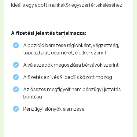
Ideális egy adott munkakör egyszeri értékeléséhez.
A fizetési jelentés tartalmazza:
A pozíció bérezése régiónként, végzettség,
tapasztalat, cégméret, életkor szerint
A válaszadók megoszlása ​​bérsávok szerint
A fizetés az 1. és 9. decilis között mozog
Az összes megfigyelt nem pénzügyi juttatás
bontása
Pénzügyi előnyök elemzése