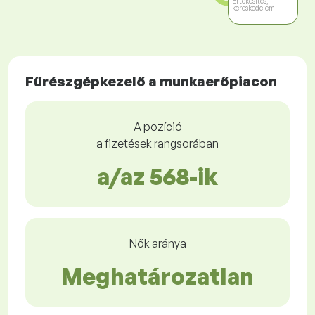
Értékesítés,
kereskedelem
Fűrészgépkezelő a munkaerőpiacon
A pozíció
a fizetések rangsorában
a/az 568-ik
Nők aránya
Meghatározatlan