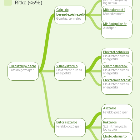
Ritka (<5%)
logisztika
Gép- és
Műszakvezető
Menedzsment
berendezéskezelő
Gyártás, termelés
Minőségellenőr
Autóipar
Elektrotechnikus
Elektrotechnika és
energetika
Fűrészgépkezelő
Villanyszerelő
Villamosmérnök
Fafeldolgozó ipar
Elektrotechnika és
Elektrotechnika és
energetika
energetika
Elektroműszerész
Elektrotechnika és
energetika
Asztalos
Fafeldolgozó ipar
Bútorasztalos
Raktáros
Fafeldolgozó ipar
Szállítmányozás,
logisztika
Eladó, elárusító