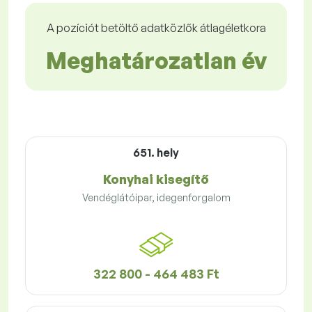
A pozíciót betöltő adatközlők átlagéletkora
Meghatározatlan év
651. hely
Konyhai kisegítő
Vendéglátóipar, idegenforgalom
322 800 - 464 483 Ft