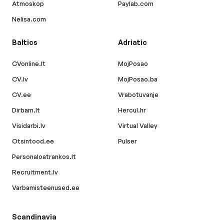
Atmoskop
Paylab.com
Nelisa.com
Baltics
Adriatic
CVonline.lt
MojPosao
CV.lv
MojPosao.ba
CV.ee
Vrabotuvanje
Dirbam.lt
Hercul.hr
Visidarbi.lv
Virtual Valley
Otsintood.ee
Pulser
Personaloatrankos.lt
Recruitment.lv
Varbamisteenused.ee
Scandinavia