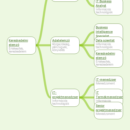
IT Business
Analyst
Információs
technológiák
Business
Intelligence
Specialist
Információs
Kereskedelmi
Adatelemző
Data scientist
technológiák
Közgazdaság,
Információs
elemző
pénzügyek,
technológiák
Értékesítés,
könyvelés
kereskedelem
Kereskedelmi
elemző
Értékesítés,
kereskedelem
IT-menedzser
Menedzsment
IT-
IT
projektmenedzser
Termékmenedzser
Információs
Információs
technológiák
technológiák
Senior
projektmenedzser
Menedzsment