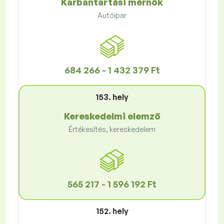
Karbantartási mérnök
Autóipar
684 266 - 1 432 379 Ft
153. hely
Kereskedelmi elemző
Értékesítés, kereskedelem
565 217 - 1 596 192 Ft
152. hely