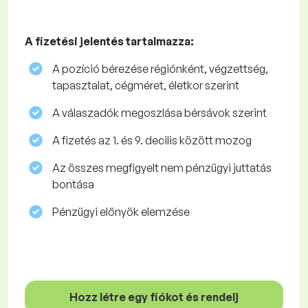
A fizetési jelentés tartalmazza:
A pozíció bérezése régiónként, végzettség,
tapasztalat, cégméret, életkor szerint
A válaszadók megoszlása ​​bérsávok szerint
A fizetés az 1. és 9. decilis között mozog
Az összes megfigyelt nem pénzügyi juttatás
bontása
Pénzügyi előnyök elemzése
Hozz létre egy fiókot és rendelj