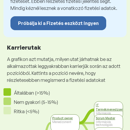
fizetését. Ebben részletes fizetési jelentés segít.
Mindig kéznél lesznek a vonatkozó fizetési adatok.
Próbálja ki a Fizetés eszközt ingyen
Karrierutak
A grafikon azt mutatja, milyen utat járhatnak be az
alkalmazottak leggyakrabban karrierjük során az adott
pozícióból. Kattints a pozíció nevére, hogy
részletesebben megismerd a fizetési adatokat
Általában (>15%)
Nem gyakori (5-15%)
IT
Termékmenedzser
Ritka (<5%)
Információs
technológiák
Product owner
Scrum Master
Menedzsment
Információs
technológiák