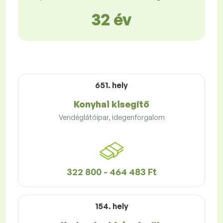
32 év
651. hely
Konyhai kisegítő
Vendéglátóipar, idegenforgalom
322 800 - 464 483 Ft
154. hely