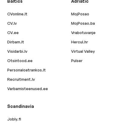
Baltics
Adriatic
CVonline.lt
MojPosao
CV.lv
MojPosao.ba
CV.ee
Vrabotuvanje
Dirbam.lt
Hercul.hr
Visidarbi.lv
Virtual Valley
Otsintood.ee
Pulser
Personaloatrankos.lt
Recruitment.lv
Varbamisteenused.ee
Scandinavia
Jobly.fi