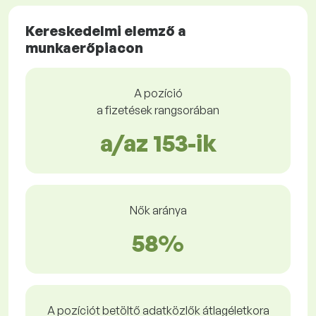
Kereskedelmi elemző a
munkaerőpiacon
A pozíció
a fizetések rangsorában
a/az 153-ik
Nők aránya
58%
A pozíciót betöltő adatközlők átlagéletkora