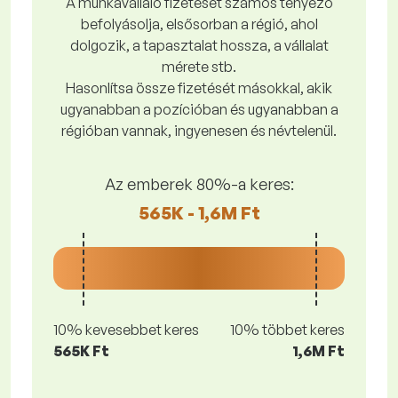
A munkavállaló fizetését számos tényező
befolyásolja, elsősorban a régió, ahol
dolgozik, a tapasztalat hossza, a vállalat
mérete stb.
Hasonlítsa össze fizetését másokkal, akik
ugyanabban a pozícióban és ugyanabban a
régióban vannak, ingyenesen és névtelenül.
Az emberek 80%-a keres:
565K - 1,6M Ft
10% kevesebbet keres
10% többet keres
565K Ft
1,6M Ft