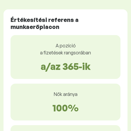
Értékesítési referens a
munkaerőpiacon
A pozíció
a fizetések rangsorában
a/az 365-ik
Nők aránya
100%