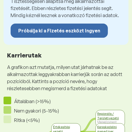
Tisztességesen állapítsa meg alkalmazottai
fizetését. Ebben részletes fizetési jelentés segít.
Mindig kéznél lesznek a vonatkozó fizetési adatok.
Próbálja ki a Fizetés eszközt ingyen
Karrierutak
A grafikon azt mutatja, milyen utat járhatnak be az
alkalmazottak leggyakrabban karrierjük során az adott
pozícióból. Kattints a pozíció nevére, hogy
részletesebben megismerd a fizetési adatokat
Általában (>15%)
Nem gyakori (5-15%)
Regionális /
Területi vezető
Ritka (<5%)
Menedzsment
Értékesítési
Kereskedelmi
vezető
menedzser