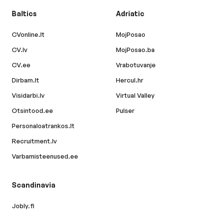
Baltics
Adriatic
CVonline.lt
MojPosao
CV.lv
MojPosao.ba
CV.ee
Vrabotuvanje
Dirbam.lt
Hercul.hr
Visidarbi.lv
Virtual Valley
Otsintood.ee
Pulser
Personaloatrankos.lt
Recruitment.lv
Varbamisteenused.ee
Scandinavia
Jobly.fi