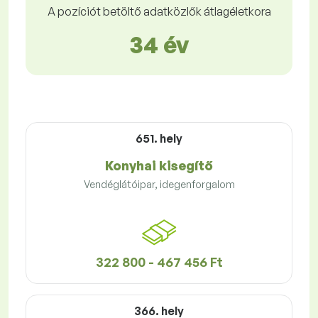
A pozíciót betöltő adatközlők átlagéletkora
34 év
651. hely
Konyhai kisegítő
Vendéglátóipar, idegenforgalom
322 800 - 467 456 Ft
366. hely