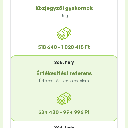
Közjegyzői gyakornok
Jog
518 640 - 1 020 418 Ft
365. hely
Értékesítési referens
Értékesítés, kereskedelem
534 430 - 994 996 Ft
364. hely