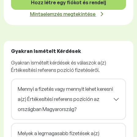
Hozz létre egy fiókot és rendelj
Mintaelemzés megtekintése
Gyakran Ismételt Kérdések
Gyakran ismételt kérdések és válaszok a(z)
Értékesítési referens pozíció fizetéséről.
Mennyi a fizetés vagy mennyit lehet keresni
a(z) Értékesítési referens pozíción az
országban Magyarország?
Melyek a legmagasabb fizetések a(z)