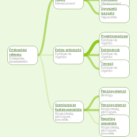
Menedzsment
Menedzsment
Ügyvezető
igazgató
Cégvezetés
Projektmenedzser
Építőipar és
ingatlan
Értékesítési
Építés-előkészítő
Építőmérnök
Építőipar és
Építőipar és
referens
ingatlan
ingatlan
Értékesítés,
kereskedelem
Tervező
Építőipar és
ingatlan
Pénzügyi elemző
Bankügy
Számlázási és
Pénzügyi elemző
Közgazdaság,
fizetési specialista
pénzügyek,
Közgazdaság,
könyvelés
pénzügyek,
Reporting
könyvelés
specialista
Közgazdaság,
pénzügyek,
könyvelés