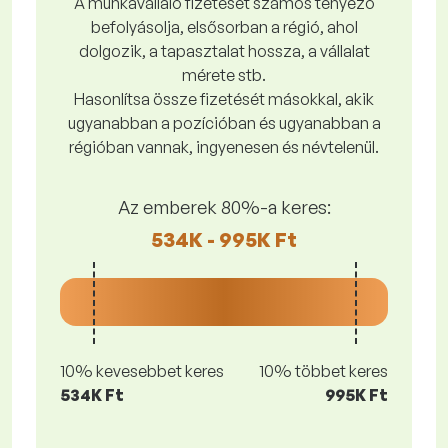
A munkavállaló fizetését számos tényező
befolyásolja, elsősorban a régió, ahol
dolgozik, a tapasztalat hossza, a vállalat
mérete stb.
Hasonlítsa össze fizetését másokkal, akik
ugyanabban a pozícióban és ugyanabban a
régióban vannak, ingyenesen és névtelenül.
Az emberek 80%-a keres:
534K - 995K Ft
10% kevesebbet keres
10% többet keres
534K Ft
995K Ft