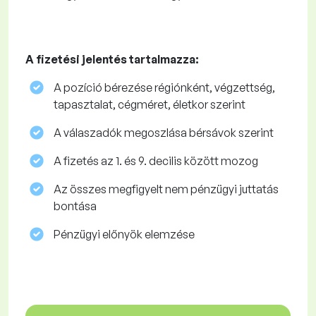
A fizetési jelentés tartalmazza:
A pozíció bérezése régiónként, végzettség,
tapasztalat, cégméret, életkor szerint
A válaszadók megoszlása ​​bérsávok szerint
A fizetés az 1. és 9. decilis között mozog
Az összes megfigyelt nem pénzügyi juttatás
bontása
Pénzügyi előnyök elemzése