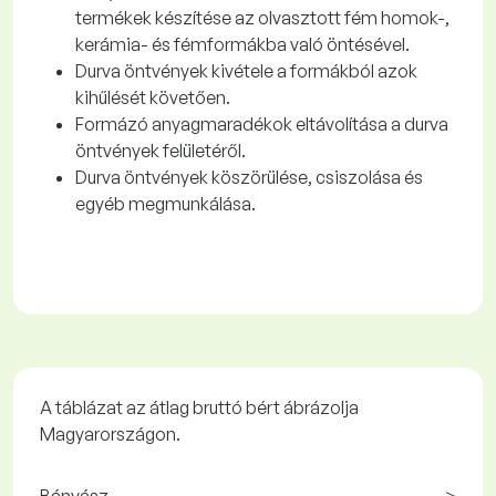
termékek készítése az olvasztott fém homok-,
kerámia- és fémformákba való öntésével.
Durva öntvények kivétele a formákból azok
kihűlését követően.
Formázó anyagmaradékok eltávolítása a durva
öntvények felületéről.
Durva öntvények köszörülése, csiszolása és
egyéb megmunkálása.
A táblázat az átlag bruttó bért ábrázolja
Magyarországon.