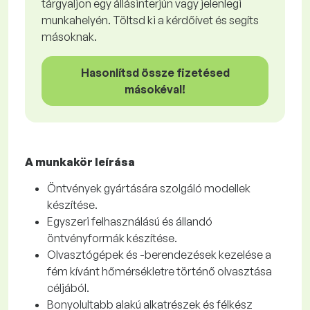
tárgyaljon egy állásinterjún vagy jelenlegi
munkahelyén. Töltsd ki a kérdőívet és segíts
másoknak.
Hasonlítsd össze fizetésed
másokéval!
A munkakör leírása
Öntvények gyártására szolgáló modellek
készítése.
Egyszeri felhasználású és állandó
öntvényformák készítése.
Olvasztógépek és -berendezések kezelése a
fém kívánt hőmérsékletre történő olvasztása
céljából.
Bonyolultabb alakú alkatrészek és félkész