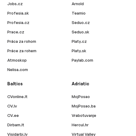
Jobs.cz
Arnold
Profesia.sk
Teamio
Profesia.cz
Seduo.cz
Prace.cz
Seduo.sk
Práca za rohom
Platy.cz
Práce za rohem
Platy.sk
Atmoskop
Paylab.com
Nelisa.com
Baltics
Adriatic
CVonline.lt
MojPosao
CV.lv
MojPosao.ba
CV.ee
Vrabotuvanje
Dirbam.lt
Hercul.hr
Visidarbi.lv
Virtual Valley