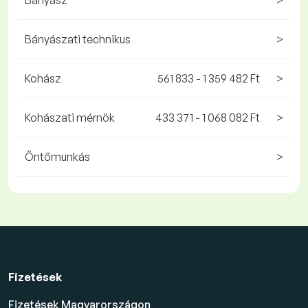
Bányász
>
Bányászati technikus
>
Kohász
561 833 - 1 359 482 Ft
>
Kohászati mérnök
433 371 - 1 068 082 Ft
>
Öntőmunkás
>
Fizetések
Fizetések Magyarországon