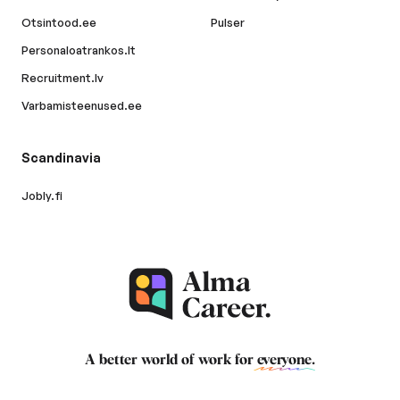
Otsintood.ee
Pulser
Personaloatrankos.lt
Recruitment.lv
Varbamisteenused.ee
Scandinavia
Jobly.fi
A better world of work for
everyone
.