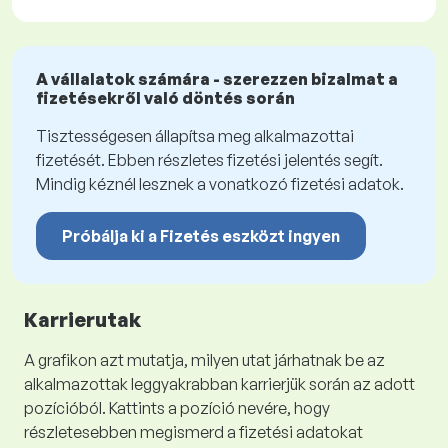
A vállalatok számára - szerezzen bizalmat a
fizetésekről való döntés során
Tisztességesen állapítsa meg alkalmazottai
fizetését. Ebben részletes fizetési jelentés segít.
Mindig kéznél lesznek a vonatkozó fizetési adatok.
Próbálja ki a Fizetés eszközt ingyen
Karrierutak
A grafikon azt mutatja, milyen utat járhatnak be az
alkalmazottak leggyakrabban karrierjük során az adott
pozícióból. Kattints a pozíció nevére, hogy
részletesebben megismerd a fizetési adatokat