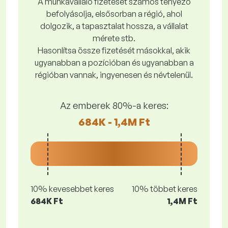
A munkavállaló fizetését számos tényező
befolyásolja, elsősorban a régió, ahol
dolgozik, a tapasztalat hossza, a vállalat
mérete stb.
Hasonlítsa össze fizetését másokkal, akik
ugyanabban a pozícióban és ugyanabban a
régióban vannak, ingyenesen és névtelenül.
Az emberek 80%-a keres:
684K - 1,4M Ft
10% kevesebbet keres
10% többet keres
684K Ft
1,4M Ft