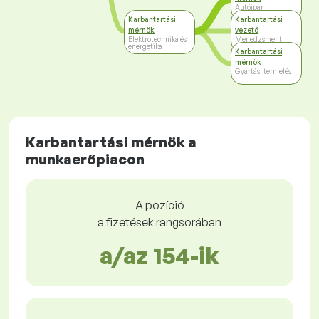
Autóipar
Karbantartási
Karbantartási
mérnök
vezető
Elektrotechnika és
Menedzsment
energetika
Karbantartási
mérnök
Gyártás, termelés
Karbantartási mérnök a
munkaerőpiacon
A pozíció
a fizetések rangsorában
a/az 154-ik