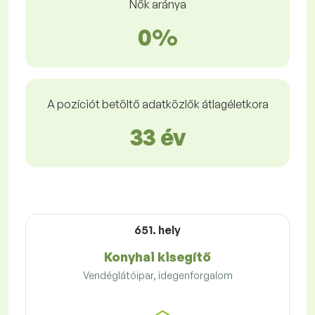
Nők aránya
0%
A pozíciót betöltő adatközlők átlagéletkora
33 év
651. hely
Konyhai kisegítő
Vendéglátóipar, idegenforgalom