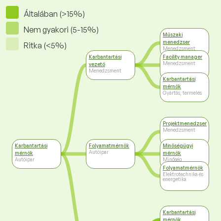
Általában (>15%)
Nem gyakori (5-15%)
Műszaki
menedzser
Ritka (<5%)
Menedzsment
Karbantartási
Facility manager
Menedzsment
vezető
Menedzsment
Karbantartási
mérnök
Gyártás, termelés
Projektmenedzser
Menedzsment
Karbantartási
Folyamatmérnök
Minőségügyi
Autóipar
mérnök
mérnök
Autóipar
Minőség
menedzsment
Folyamatmérnök
Elektrotechnika és
energetika
Karbantartási
mérnök