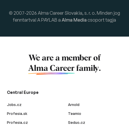
© 2007-2026 Alma Career Slovakia, s. r. o. Minden jog
fenntartva! A PAYLAB a
Alma Media
csoport tagja
We are a member of
Alma Career
family.
Central Europe
Jobs.cz
Arnold
Profesia.sk
Teamio
Profesia.cz
Seduo.cz