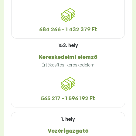
684 266 - 1 432 379 Ft
153. hely
Kereskedelmi elemző
Értékesítés, kereskedelem
565 217 - 1 596 192 Ft
1. hely
Vezérigazgató