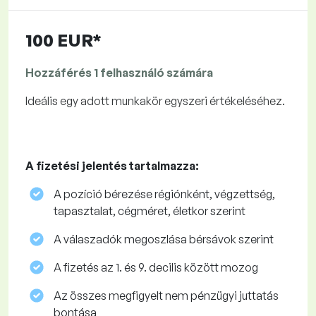
100 EUR*
Hozzáférés 1 felhasználó számára
Ideális egy adott munkakör egyszeri értékeléséhez.
A fizetési jelentés tartalmazza:
A pozíció bérezése régiónként, végzettség,
tapasztalat, cégméret, életkor szerint
A válaszadók megoszlása ​​bérsávok szerint
A fizetés az 1. és 9. decilis között mozog
Az összes megfigyelt nem pénzügyi juttatás
bontása