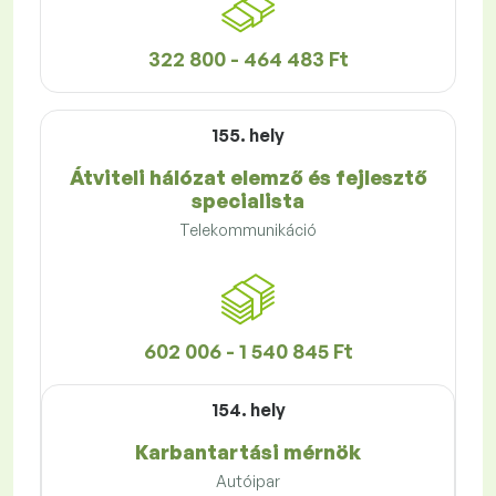
322 800 - 464 483 Ft
155. hely
Átviteli hálózat elemző és fejlesztő
specialista
Telekommunikáció
602 006 - 1 540 845 Ft
154. hely
Karbantartási mérnök
Autóipar