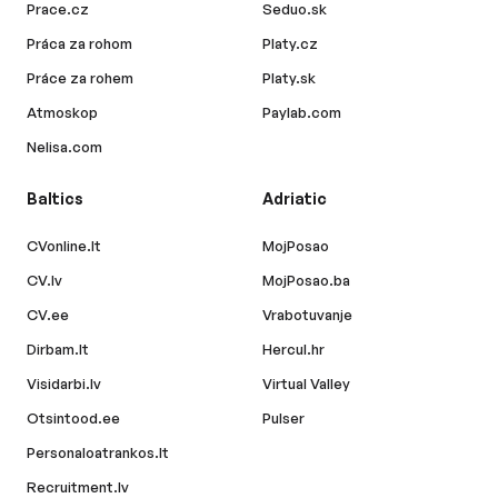
Prace.cz
Seduo.sk
Práca za rohom
Platy.cz
Práce za rohem
Platy.sk
Atmoskop
Paylab.com
Nelisa.com
Baltics
Adriatic
CVonline.lt
MojPosao
CV.lv
MojPosao.ba
CV.ee
Vrabotuvanje
Dirbam.lt
Hercul.hr
Visidarbi.lv
Virtual Valley
Otsintood.ee
Pulser
Personaloatrankos.lt
Recruitment.lv