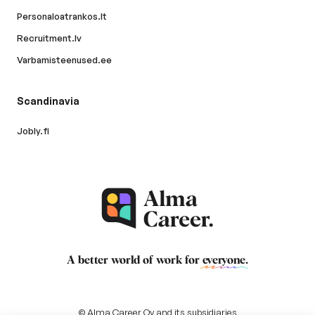
Personaloatrankos.lt
Recruitment.lv
Varbamisteenused.ee
Scandinavia
Jobly.fi
A better world of work for
everyone
.
© Alma Career Oy and its subsidiaries