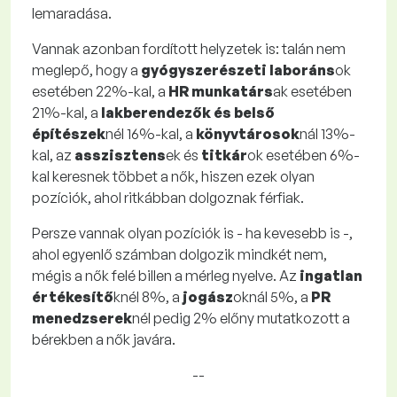
lemaradása.
Vannak azonban fordított helyzetek is: talán nem
meglepő, hogy a
gyógyszerészeti laboráns
ok
esetében 22%-kal, a
HR munkatárs
ak esetében
21%-kal, a
lakberendezők és belső
építészek
nél 16%-kal, a
könyvtárosok
nál 13%-
kal, az
asszisztens
ek és
titkár
ok esetében 6%-
kal keresnek többet a nők, hiszen ezek olyan
pozíciók, ahol ritkábban dolgoznak férfiak.
Persze vannak olyan pozíciók is - ha kevesebb is -,
ahol egyenlő számban dolgozik mindkét nem,
mégis a nők felé billen a mérleg nyelve. Az
ingatlan
értékesítő
knél 8%, a
jogász
oknál 5%, a
PR
menedzserek
nél pedig 2% előny mutatkozott a
bérekben a nők javára.
--