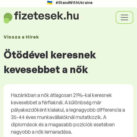
#StandWithUkraine
Vissza a
Hírek
Ötödével keresnek
kevesebbet a nők
Hazánkban a nők átlagosan 21%-kal keresnek
kevesebbet a férfiaknál. A különbség már
pályakezdőként kialakul, a legnagyobb differencia a
35-44 éves munkavállalóknál mutatkozik. A
diplomások és a magasabb pozíciók esetében
nagyobb a nők lemaradása.