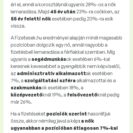
éri el, ennél a korosztálynál ugyanis 28%-os a nők
lemaradása. Majd
45 év után
23%-ra csökken, az
55 év feletti nők
esetében pedig 20%-ra esik
vissza.
A Fizetesek.hu eredményei alapján minél magasabb
pozícióban dolgozik egy nő, annál nagyobb a
fizetésbeli lemaradása a férfiakkal szemben. Míg
ugyanis a
segédmunkás
ok esetében 6%-kal
keresnek kevesebbet a gyengébbik nem képviselői,
az
adminisztratív alkalmazott
ak esetében
7%, a
szolgáltatási szféra
alkalmazottai és a
szakmunkás
ok esetében 18%, a
középvezető
knél 19%, a
felsővezető
knél pedig
már 26%.
Ha a fizetéseket
pozíciók szerint
hasonlítjuk
össze, akkor némileg javul a kép
: a nők
ugyanabban a pozícióban átlagosan 7%-kal