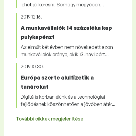
lehet jól keresni, Somogy megyében...
2019.12.16.
A munkavállalók 14 százaléka kap
pulykapénzt
Az elmúlt két évben nem növekedett azon
munkavállalók aránya, akik 13. havi bért...
2019.10.30.
Európa szerte alulfizetik a
tanárokat
Digitális korban élünk és a technológiai
fejlődésnek köszönhetően a jövőben átér...
További cikkek megjelenítése