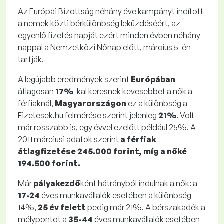
Az Európai Bizottság néhány éve kampányt indított
a nemek közti bérkülönbség leküzdéséért, az
egyenlő fizetés napját ezért minden évben néhány
nappal a Nemzetközi Nőnap előtt, március 5-én
tartják.
A legújabb eredmények szerint
Európában
átlagosan
17%
-kal keresnek kevesebbet a nők a
férfiaknál,
Magyarországon
ez a különbség a
Fizetesek.hu felmérése szerint jelenleg
21%
. Volt
már rosszabb is, egy évvel ezelőtt például 25%. A
2011 márciusi adatok szerint
a férfiak
átlagfizetése 245.000 forint, míg a nőké
194.500 forint.
Már
pályakezdő
ként hátrányból indulnak a nők: a
17-24
éves munkavállalók esetében a különbség
14%,
25 év felett
pedig már 21%. A bérszakadék a
mélypontot a
35-44
éves munkavállalók esetében