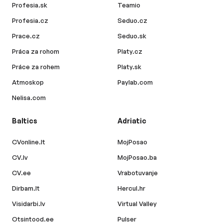
Profesia.sk
Teamio
Profesia.cz
Seduo.cz
Prace.cz
Seduo.sk
Práca za rohom
Platy.cz
Práce za rohem
Platy.sk
Atmoskop
Paylab.com
Nelisa.com
Baltics
Adriatic
CVonline.lt
MojPosao
CV.lv
MojPosao.ba
CV.ee
Vrabotuvanje
Dirbam.lt
Hercul.hr
Visidarbi.lv
Virtual Valley
Otsintood.ee
Pulser