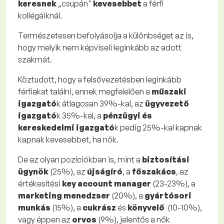
keresnek
„csupán"
kevesebbet
a férfi
kollégáiknál.
Természetesen befolyásolja a különbséget az is,
hogy melyik nem képviseli leginkább az adott
szakmát.
Köztudott, hogy a felsővezetésben leginkább
férfiakat találni, ennek megfelelően a
műszaki
igazgató
k átlagosan 39%-kal, az
ügyvezető
igazgató
k 35%-kal, a
pénzügyi és
kereskedelmi igazgató
k pedig 25%-kal kapnak
kapnak kevesebbet, ha nők.
De az olyan pozíciókban is, mint a
biztosítási
ügynök
(25%), az
újságíró
, a
főszakács
, az
értékesítési
key account manager
(23-23%), a
marketing menedzser
(20%), a
gyártósori
munkás
(15%), a
cukrász
és
könyvelő
(10-10%),
vagy éppen az
orvos
(9%), jelentős a nők