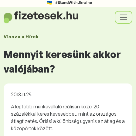
#StandWithUkraine
Vissza a
Hírek
Mennyit keresünk akkor
valójában?
2013.11.29.
A legtöbb munkavállaló reálisan közel 20
százalékkal keres kevesebbet, mint az országos
átlagfizetés. Óriási a különbség ugyanis az átlag és a
középérték között.