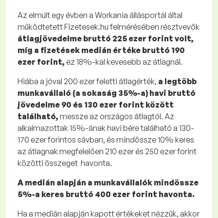
Az elmúlt egy évben a Workania állásportál által
működtetett Fizetesek.hu felmérésében résztvevők
átlagjövedelme bruttó 225 ezer forint volt,
m
í
g a fizetések medián értéke bruttó 190
ezer forint,
ez 18%-kal kevesebb az átlagnál.
Hiába a jóval 200 ezer feletti átlagérték,
a legtöbb
munkavállaló (a sokaság 35%-a) havi bruttó
jövedelme
90 és 130 ezer forint között
található,
messze az országos átlagtól. Az
alkalmazottak 15%-ának havi bére található a 130-
170 ezer forintos sávban, és mindössze 10% keres
az átlagnak megfelelően 210 ezer és 250 ezer forint
közötti összeget havonta.
A medián alapján a munkavállalók mindössze
5%-a keres bruttó 400 ezer forint havonta.
Ha a medián alapján kapott értékeket nézzük, akkor