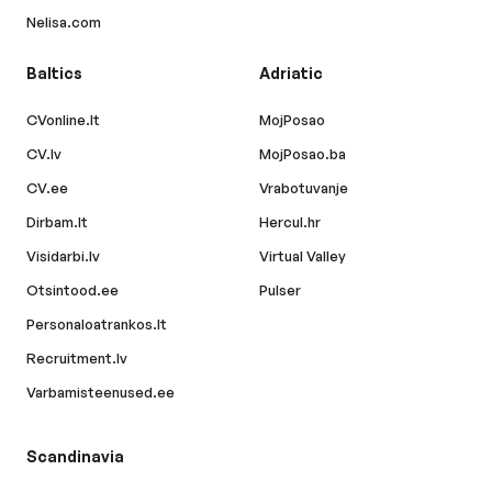
Nelisa.com
Baltics
Adriatic
CVonline.lt
MojPosao
CV.lv
MojPosao.ba
CV.ee
Vrabotuvanje
Dirbam.lt
Hercul.hr
Visidarbi.lv
Virtual Valley
Otsintood.ee
Pulser
Personaloatrankos.lt
Recruitment.lv
Varbamisteenused.ee
Scandinavia