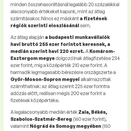
minden összehasonlításnál legalább 20 százalékkal
alacsonyabb értékeket kapunk, mint az átlag
számításakor. Nincs ez másként
a fizetések
régiók szerinti eloszlásánál
sem.
Az átlag alapján
a budapesti munkavállalók
havi bruttó 255 ezer forintot keresnek, a
medián szerint havi 220 ezret.
A
Komárom-
Esztergom megye
dolgozóinak átlagfizetése 234
ezer forint, míg a középérték 210 ezer forint. A
harmadik legmagasabb bérezésre országszerte a
Győr-Moson-Sopron megyei
alkalmazottak
számíthatnak: az átlag szerint 225 ezer forintra
adózás előtt, reálisan mégis 200 ezer forint a
fizetések középértéke.
A legalacsonyabb medián érték
Zala, Békés,
Szabolcs-Szatmár-Bereg
(160 ezer forint),
valamint
Nógrád és Somogy megyében
(150