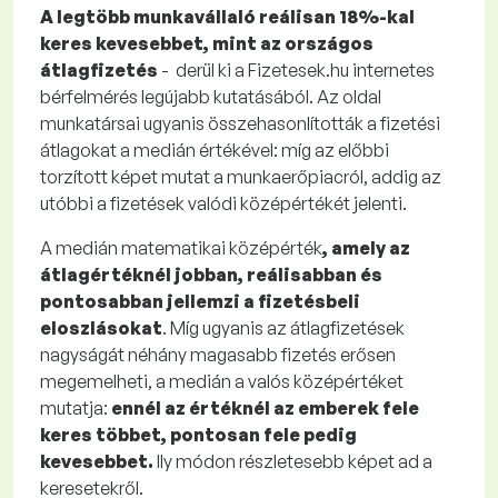
A legtöbb munkavállaló reálisan 18%-kal
keres kevesebbet, mint az országos
átlagfizetés
- derül ki a Fizetesek.hu internetes
bérfelmérés legújabb kutatásából. Az oldal
munkatársai ugyanis összehasonlították a fizetési
átlagokat a medián értékével: míg az előbbi
torzított képet mutat a munkaerőpiacról, addig az
utóbbi a fizetések valódi középértékét jelenti.
A medián matematikai középérték
, amely az
átlagértéknél jobban, reálisabban és
pontosabban jellemzi a fizetésbeli
eloszlásokat
. Míg ugyanis az átlagfizetések
nagyságát néhány magasabb fizetés erősen
megemelheti, a medián a valós középértéket
mutatja:
ennél az értéknél az emberek fele
keres többet, pontosan fele pedig
kevesebbet.
Ily módon részletesebb képet ad a
keresetekről.