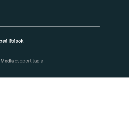
beállítások
 Media
csoport tagja