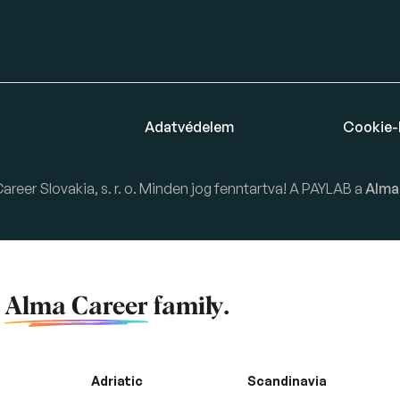
Adatvédelem
Cookie-
eer Slovakia, s. r. o. Minden jog fenntartva! A PAYLAB a
Alma
f
Alma Career
family.
Adriatic
Scandinavia