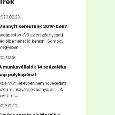
írek
2020.02.28.
Mennyit kerestünk 2019-ben?
Budapesten kívül az ország nyugati
régióiban lehet jól keresni, Somogy
megyében...
2019.12.16.
A munkavállalók 14 százaléka
kap pulykapénzt
Az elmúlt két évben nem növekedett
azon munkavállalók aránya, akik 13.
havi bért...
2019.10.30.