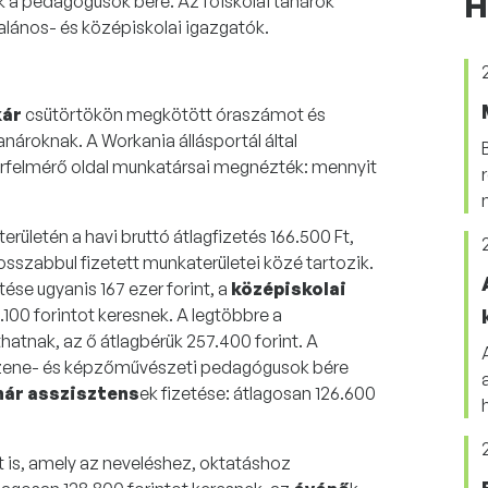
H
 a pedagógusok bére. Az főiskolai tanárok
talános- és középiskolai igazgatók.
kár
csütörtökön megkötött óraszámot és
nároknak. A Workania állásportál által
érfelmérő oldal munkatársai megnézték: mennyit
területén a havi bruttó átlagfizetés 166.500 Ft,
rosszabbul fizetett munkaterületei közé tartozik.
tése ugyanis 167 ezer forint, a
középiskolai
8.100 forintot keresnek. A legtöbbre a
hatnak, az ő átlagbérük 257.400 forint. A
a zene- és képzőművészeti pedagógusok bére
nár asszisztens
ek fizetése: átlagosan 126.600
 is, amely az neveléshez, oktatáshoz