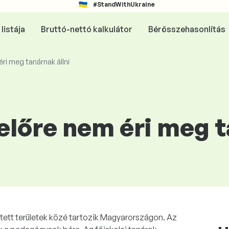
#StandWithUkraine
listája
Bruttó-nettó kalkulátor
Bérösszehasonlítás
éri meg tanárnak állni
előre nem éri meg t
etett területek közé tartozik Magyarországon. Az