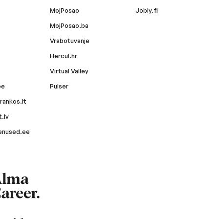
MojPosao
Jobly.fi
MojPosao.ba
Vrabotuvanje
Hercul.hr
Virtual Valley
ee
Pulser
rankos.lt
.lv
enused.ee