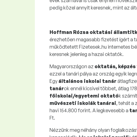
évek számával is csak enyhén növekszik
pedig közel annyit keresnek, mint az ál
Hoffman Rózsa oktatási államtit
érezhetően magasabb fizetést ígért a ta
működtetett Fizetesek.hu internetes b
keresnek jelenleg a hazai oktatók.
Magyarországon az
oktatás, képzés
ezzel a tanári pálya az ország egyik leg
Egy
általános iskolai tanár
átlagfize
tanár
ok ennél kicsivel többet, átlag 17
főiskolai/egyetemi oktató
k számít
művészeti iskolák tanárai
, tehát 
havi 154.800 forint. A legkevesebb a
ta
Ft.
Nézzünk meg néhány olyan foglalkozást