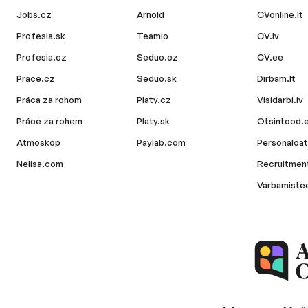
Jobs.cz
Arnold
CVonline.lt
Profesia.sk
Teamio
CV.lv
Profesia.cz
Seduo.cz
CV.ee
Prace.cz
Seduo.sk
Dirbam.lt
Práca za rohom
Platy.cz
Visidarbi.lv
Práce za rohem
Platy.sk
Otsintood.
Atmoskop
Paylab.com
Personaloat
Nelisa.com
Recruitment
Varbamiste