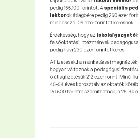
kapcsolódik. Ma az
iskolai nevelő
k á
pedig 155.100 forintot. A
speciális pe
lektor
ok átlagbére pedig 250 ezer fori
mindössze 109 ezer forintot keresnek.
Érdekesség, hogy az
iskolaigazgató
felsőoktatási intézmények pedagógusai
pedig havi 230 ezer forintot keres.
A Fizetesek.hu munkatársai megnézték 
hogyan változnak a pedagógusi fizetések
ő átlagfizetésük 212 ezer forint. Minél 
45-54 éves korosztály az oktatók köréb
161.500 forintra számíthatnak, a 25-34 é