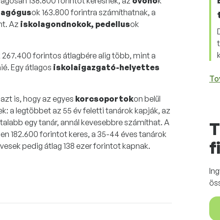
tlagosan 138.800 forintot keresnek, az
óvónő
k
dagógus
ok 163.800 forintra számíthatnak, a
nt. Az
iskolagondnokok, pedellus
ok
k 267.400 forintos átlagbére alig több, mint a
é. Egy átlagos
iskolaigazgató-helyettes
To
azt is, hogy az egyes
korcsoportok
on belül
: a legtöbbet az 55 év feletti tanárok kapják, az
fiatalabb egy tanár, annál kevesebbre számíthat. A
T
en 182.600 forintot keres, a 35-44 éves tanárok
f
vesek pedig átlag 138 ezer forintot kapnak.
In
ös