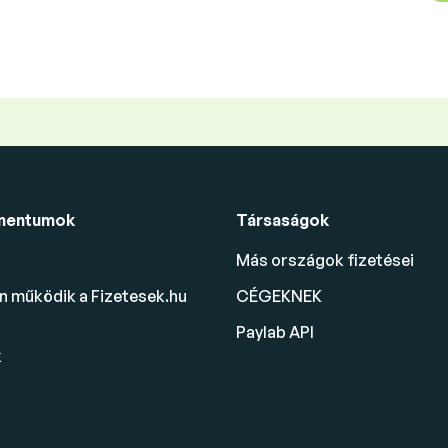
mentumok
Társaságok
Más országok fizetései
 működik a Fizetesek.hu
CÉGEKNEK
Paylab API
k