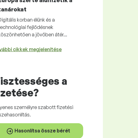
Európa szerte alulfizetik a
tanárokat
Digitális korban élünk és a
technológiai fejlődésnek
köszönhetően a jövőben átér...
vábbi cikkek megjelenítése
isztességes
a
izetése?
gyenes
személyre szabott fizetési
szehasonlítás.
Hasonlítsa össze bérét