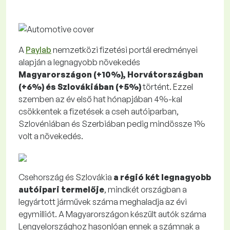
A
Paylab
nemzetközi fizetési portál eredményei
alapján a legnagyobb növekedés
Magyarországon (+10%), Horvátországban
(+6%) és Szlovákiában (+5%)
történt. Ezzel
szemben az év első hat hónapjában 4%-kal
csökkentek a fizetések a cseh autóiparban,
Szlovéniában és Szerbiában pedig mindössze 1%
volt a növekedés.
Csehország és Szlovákia
a régió két legnagyobb
autóipari termelője
, mindkét országban a
legyártott járművek száma meghaladja az évi
egymilliót. A Magyarországon készült autók száma
Lengyelországhoz hasonlóan ennek a számnak a