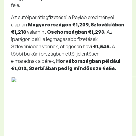
fele.
Az autóipar átlagfizetései a Paylab eredményei
alapján
Magyarországon €1,209, Szlovákiában
€1,218
valamint
Csehországban €1,293.
Az
iparágon belül a legmagasabb fizetések
Szlovéniában vannak, átlagosan havi
€1,545.
A
többi balkáni országban ettől jelentősen
elmaradnak a bérek,
Horvátországban például
€1,013, Szerbiában pedig mindössze €656.