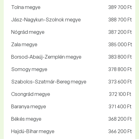
Tolna megye
389 700 Ft
Jász-Nagykun-Szolnok megye
388 700 Ft
Nógrád megye
387 200 Ft
Zala megye
385 000 Ft
Borsod-Abaúj-Zemplén megye
383 800 Ft
Somogy megye
378 800 Ft
Szabolcs-Szatmár-Bereg megye
373 600 Ft
Csongrád megye
372 100 Ft
Baranya megye
371 400 Ft
Békés megye
368 200 Ft
Hajdú-Bihar megye
366 200 Ft