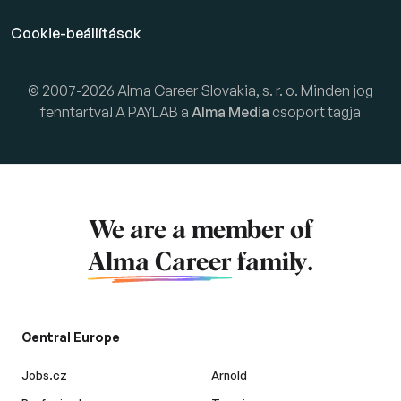
Cookie-beállítások
© 2007-2026 Alma Career Slovakia, s. r. o. Minden jog
fenntartva! A PAYLAB a
Alma Media
csoport tagja
We are a member of
Alma Career
family.
Central Europe
Jobs.cz
Arnold