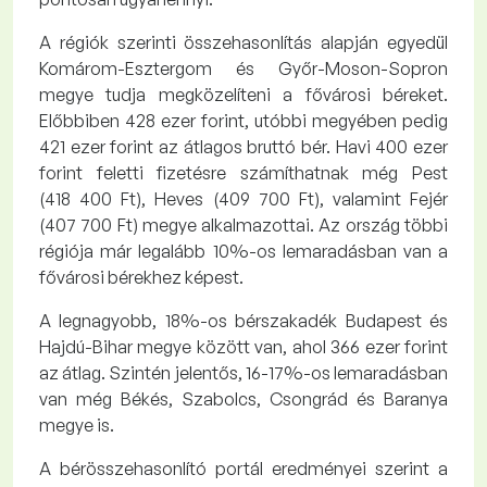
A régiók szerinti összehasonlítás alapján egyedül
Komárom-Esztergom és Győr-Moson-Sopron
megye tudja megközelíteni a fővárosi béreket.
Előbbiben 428 ezer forint, utóbbi megyében pedig
421 ezer forint az átlagos bruttó bér. Havi 400 ezer
forint feletti fizetésre számíthatnak még Pest
(418 400 Ft), Heves (409 700 Ft), valamint Fejér
(407 700 Ft) megye alkalmazottai. Az ország többi
régiója már legalább 10%-os lemaradásban van a
fővárosi bérekhez képest.
A legnagyobb, 18%-os bérszakadék Budapest és
Hajdú-Bihar megye között van, ahol 366 ezer forint
az átlag. Szintén jelentős, 16-17%-os lemaradásban
van még Békés, Szabolcs, Csongrád és Baranya
megye is.
A bérösszehasonlító portál eredményei szerint a