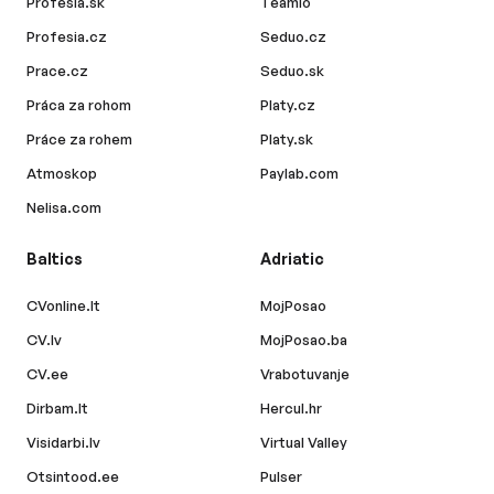
Profesia.sk
Teamio
Profesia.cz
Seduo.cz
Prace.cz
Seduo.sk
Práca za rohom
Platy.cz
Práce za rohem
Platy.sk
Atmoskop
Paylab.com
Nelisa.com
Baltics
Adriatic
CVonline.lt
MojPosao
CV.lv
MojPosao.ba
CV.ee
Vrabotuvanje
Dirbam.lt
Hercul.hr
Visidarbi.lv
Virtual Valley
Otsintood.ee
Pulser