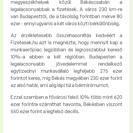
megyeszékhelyek közül Békéscsabán a
legalacsonyabbak a fizetések. A város 230 km-re
van Budapesttől, de a távolság forintban mérve 80
ezer - ennyi ugyanis a két város közti bérkülönbség.
Az érzékletesebb összehasonlítás kedvéért a
Fizetesek.hu azt is megnézte, hogy mennyit kap a
munkaerőpiac legjobban és legrosszabbul kereső
10%-a ebben a két régióban. Budapesten a
legalacsonyabb jövedelemmel rendelkező
egytizednyi munkavállaló legfeljebb 275 ezer
forintot keres, míg Békés megyében 230 ezer forint
az alsó határ, ami alig lépi túl a bérminimumot.
Ezzel szemben a fővárosi felső 10% több mint 620
ezer forintra számíthat havonta, Békésben viszont
550 ezer forint a legfelső decilis.