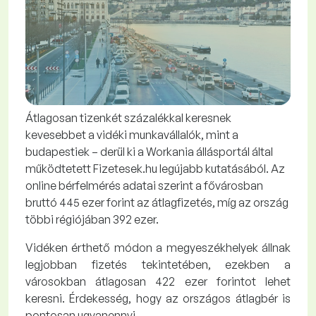
Átlagosan tizenkét százalékkal keresnek
kevesebbet a vidéki munkavállalók, mint a
budapestiek – derül ki a Workania állásportál által
működtetett Fizetesek.hu legújabb kutatásából. Az
online bérfelmérés adatai szerint a fővárosban
bruttó 445 ezer forint az átlagfizetés, míg az ország
többi régiójában 392 ezer.
Vidéken érthető módon a megyeszékhelyek állnak
legjobban fizetés tekintetében, ezekben a
városokban átlagosan 422 ezer forintot lehet
keresni. Érdekesség, hogy az országos átlagbér is
pontosan ugyanennyi.