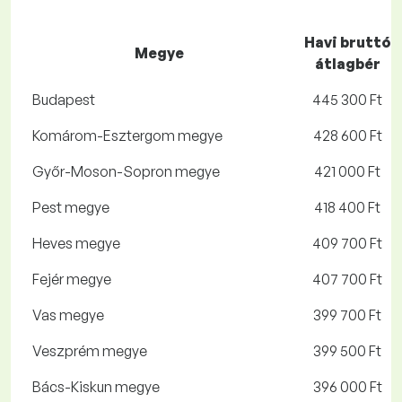
Havi bruttó
Megye
átlagbér
Budapest
445 300 Ft
Komárom-Esztergom megye
428 600 Ft
Győr-Moson-Sopron megye
421 000 Ft
Pest megye
418 400 Ft
Heves megye
409 700 Ft
Fejér megye
407 700 Ft
Vas megye
399 700 Ft
Veszprém megye
399 500 Ft
Bács-Kiskun megye
396 000 Ft